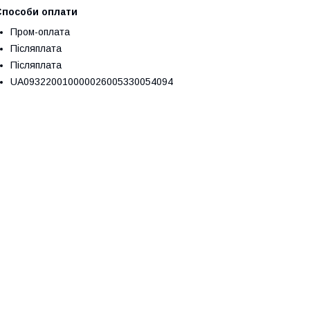
Способи оплати
Пром-оплата
Післяплата
Післяплата
UA093220010000026005330054094