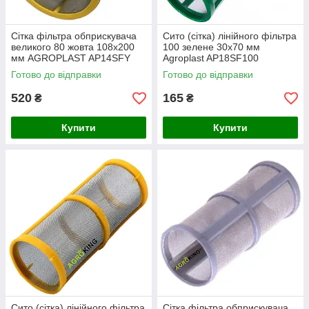
Сітка фільтра обприскувача
Сито (сітка) лінійного фільтра
великого 80 жовта 108х200
100 зелене 30х70 мм
мм AGROPLAST AP14SFY
Agroplast AP18SF100
AGROPLAST
Готово до відправки
Готово до відправки
520
165
₴
₴
Купити
Купити
Сито (сітка) лінійного фільтра
Сітка фільтра обприскувача