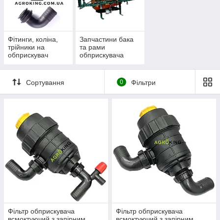
Фітинги, коліна,
Запчастини бака
трійники на
та рами
обприскувач
обприскувача
Сортування
0
Фільтри
Фільтр обприскувача
Фільтр обприскувача
всмоктуючий з запірним
всмоктуючий з запірним