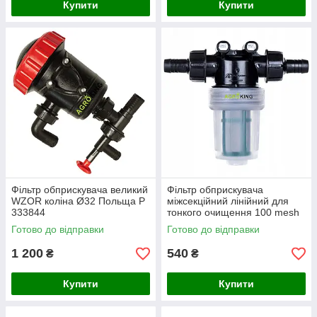
Купити
Купити
Фільтр обприскувача великий
Фільтр обприскувача
WZOR коліна Ø32 Польща P
міжсекційний лінійний для
333844
тонкого очищення 100 mesh
Agroplast AP19FCM
Готово до відправки
Готово до відправки
1 200
540
₴
₴
Купити
Купити