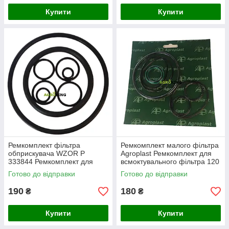
Купити
Купити
Ремкомплект фільтра
Ремкомплект малого фільтра
обприскувача WZOR P
Agroplast Ремкомплект для
333844 Ремкомплект для
всмоктувального фільтра 120
фільтра обприскувача Взор
літрів в хвилину на
Готово до відправки
Готово до відправки
обприскувач
190
180
₴
₴
Купити
Купити