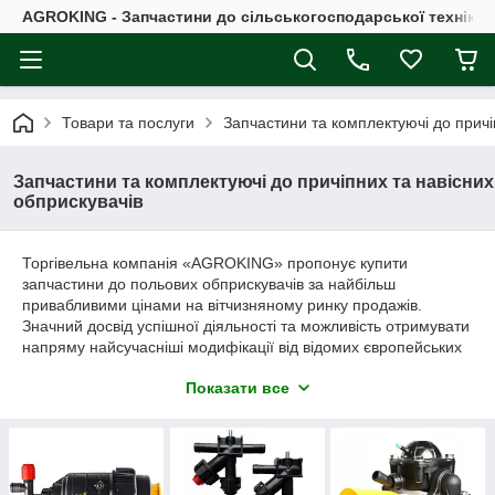
AGROKING - Запчастини до сільськогосподарської техніки |
Товари та послуги
Запчастини та комплектуючі до причі
Запчастини та комплектуючі до причіпних та навісних
обприскувачів
Торгівельна компанія «AGROKING» пропонує купити
запчастини до польових обприскувачів за найбільш
привабливими цінами на вітчизняному ринку продажів.
Значний досвід успішної діяльності та можливість отримувати
напряму найсучасніші модифікації від відомих європейських
виробників – це гарантія вигідного для наших клієнтів
Показати все
співробітництва за необхідності замовити комплектуючі до
навісного та причіпного обладнання.