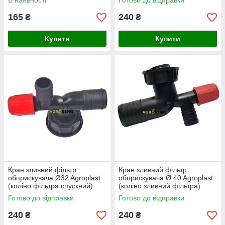
В наявності
Готово до відправки
165
240
₴
₴
Купити
Купити
Кран зливний фільтр
Кран зливний фільтр
обприскувача Ø32 Agroplast
обприскувача Ø 40 Agroplast
(коліно фільтра спускний)
(коліно зливний фільтра)
AP14KS
AP14KS
Готово до відправки
Готово до відправки
240
240
₴
₴