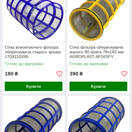
Сітка всмоктуючого фільтра
Сітка фільтра обприскувача
обприскувача старого зразка
малого 80 жовта 78х165 мм
170Х110Х95
AGROPLAST AP16SFY
Готово до відправки
Готово до відправки
180
390
₴
₴
Купити
Купити