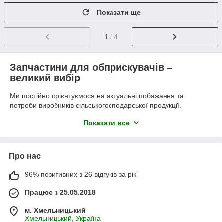
Показати ще
1
/ 4
Запчастини для обприскувачів –
великий вибір
Ми постійно орієнтуємося на актуальні побажання та
потреби виробників сільськогосподарської продукції.
Ретельний моніторинг зміни пріоритетів в запитах
Показати все
потенційних клієнтів дозволяє своєчасно враховувати
тенденції розвитку в агросфері, наповнювати та
розширювати асортимент запропонованих товарів новими
зразками.
Про нас
Найчастіше відвідувачі нашого сайту цікавляться можливістю
96% позитивних з 26 відгуків за рік
за прийнятною ціною замовити комплектуючі та запчастини
наступного типу.
Працює з 25.05.2018
1. Фільтри та запчастини до фільтрів
обприскувача
м. Хмельницький
Хмельницький, Україна