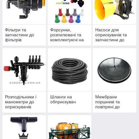
Фільтри та
Форсунки,
Насоси для
запчастини до
розпилювачі та
оприскувачів та
фільтрів
комплектуючі на
запчастини до
обприскувача
обприскувач
них.
Розподільники і
Шланги на
Мембрани
манометри до
обприскувач
поршневі та
оприскувачів
повітряні до
оприскувача.