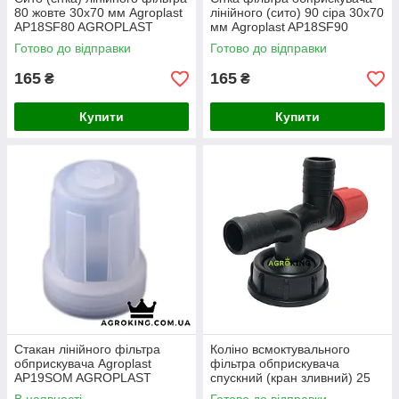
80 жовте 30х70 мм Agroplast
лінійного (сито) 90 сіра 30х70
AP18SF80 AGROPLAST
мм Agroplast AP18SF90
Готово до відправки
Готово до відправки
165
165
₴
₴
Купити
Купити
Стакан лінійного фільтра
Коліно всмоктувального
обприскувача Agroplast
фільтра обприскувача
AP19SOM AGROPLAST
спускний (кран зливний) 25
Agroplast AP14KS25