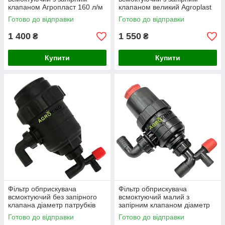
клапаном Агропласт 160 л/м
клапаном великий Agroplast
діаметр патрубків Ø40
діаметр патрубків Ø50
Готово до відправки
Готово до відправки
1 400
1 550
₴
₴
Купити
Купити
Фільтр обприскувача
Фільтр обприскувача
всмоктуючий без запірного
всмоктуючий малий з
клапана діаметр патрубків
запірним клапаном діаметр
Ø25; Ø32; Ø40 Польща
патрубків Ø32 Agroplast
Готово до відправки
Готово до відправки
Agroplast
AP16FSM