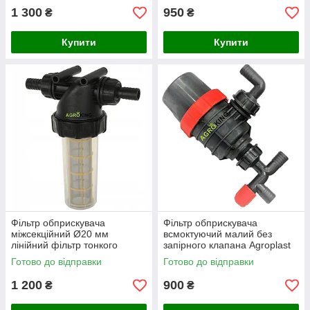
1 300
950
₴
₴
Купити
Купити
Фільтр обприскувача
Фільтр обприскувача
міжсекційний Ø20 мм
всмоктуючий малий без
лінійний фільтр тонкого
запірного клапана Agroplast
очищення для шланга
AP16FSMB
Готово до відправки
Готово до відправки
Agroplast
1 200
900
₴
₴