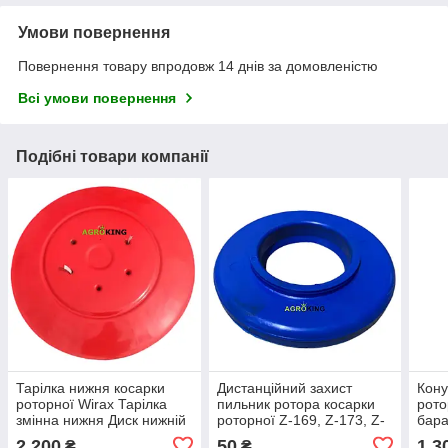
Умови повернення
Повернення товару впродовж 14 днів за домовленістю
Всі умови повернення
Подібні товари компанії
Тарілка нижня косарки
Дистанційний захист
Кону
роторної Wirax Тарілка
пильник ротора косарки
рото
змінна нижня Диск нижній
роторної Z-169, Z-173, Z-
бара
косарки роторної
069, Z-001 Wirax 8245-
бара
2 200
50
1 3
₴
₴