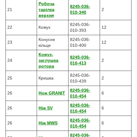
Робоча
8245-036-
21
тарілка
2
010-340
верхня
8245-036-
22
Кожух
12
010-393
Конусне
8245-036-
23
12
кільце
010-400
Кожух,
8245-036-
24
заглушка
2
010-413
ротора
8245-036-
25
Кришка
2
010-439
8245-036-
26
Нож GRANIT
6
010-454
8245-036-
26
Ніж SV
6
010-454
8245-036-
26
Ніж MWS
6
010-454
8245-036-