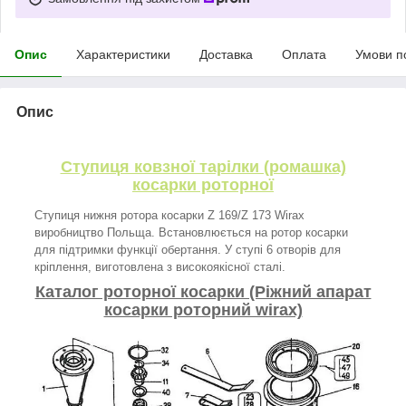
Опис
Характеристики
Доставка
Оплата
Умови п
Опис
Ступиця ковзної тарілки (ромашка)
косарки роторної
Ступиця нижня ротора косарки Z 169/Z 173 Wirax
виробництво Польща. Встановлюється на ротор косарки
для підтримки функції обертання. У ступі 6 отворів для
кріплення, виготовлена з високоякісної сталі.
Каталог роторної косарки (Ріжний апарат
косарки роторний wirax)