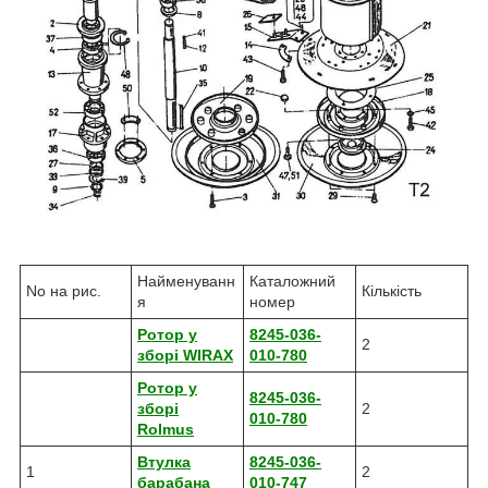
Найменуванн
Каталожний
No на рис.
Кількість
я
номер
Ротор у
8245-036-
2
зборі WIRAX
010-780
Ротор у
8245-036-
зборі
2
010-780
Rolmus
Втулка
8245-036-
1
2
барабана
010-747