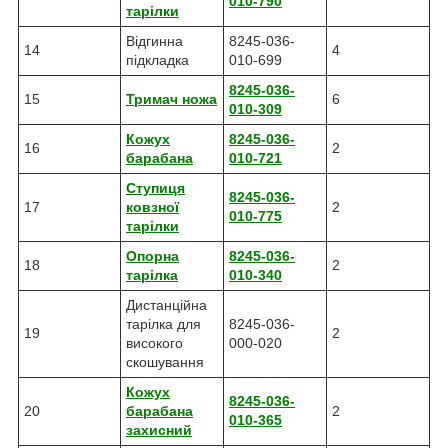
010-790
тарілки
Відгинна
8245-036-
14
4
підкладка
010-699
8245-036-
15
Тримач ножа
6
010-309
Кожух
8245-036-
16
2
барабана
010-721
Ступиця
8245-036-
17
ковзної
2
010-775
тарілки
Опорна
8245-036-
18
2
тарілка
010-340
Дистанційна
тарілка для
8245-036-
19
2
високого
000-020
скошування
Кожух
8245-036-
20
барабана
2
010-365
захисний