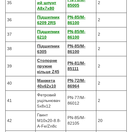
35
ий шпунт
2
85005
A8x7x80
Підшипник
PN-85/M-
36
2
6209 2RS
86100
Підшипник
PN-85/M-
37
2
6210
86100
Підшипник
PN-85/M-
38
2
6305
86100
Стопорне
PN-81/M-
39
пружне
2
85111
кільце Z45
Манжета
PN-72/M-
40
2
40х62х10
86964
Фетровий
PN-77/M-
41
ущільнювач
2
86012
5x8x12
Гвинт
PN-85/M-
42
M10x20-8.8-
20
82105
A-Fe/Zn8c