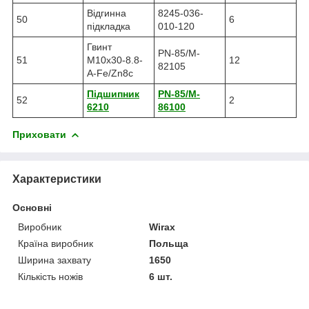
Відгинна
8245-036-
50
6
підкладка
010-120
Гвинт
PN-85/M-
51
M10x30-8.8-
12
82105
A-Fe/Zn8c
Підшипник
PN-85/M-
52
2
6210
86100
Приховати
Характеристики
Основні
Виробник
Wirax
Країна виробник
Польща
Ширина захвату
1650
Кількість ножів
6 шт.