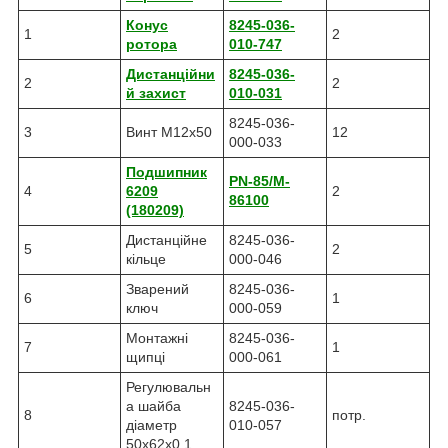
Конус
8245-036-
1
2
ротора
010-747
Дистанційни
8245-036-
2
2
й захист
010-031
8245-036-
3
Винт M12x50
12
000-033
Подшипник
PN-85/M-
4
6209
2
86100
(180209)
Дистанційне
8245-036-
5
2
кільце
000-046
Зварений
8245-036-
6
1
ключ
000-059
Монтажні
8245-036-
7
1
щипці
000-061
Регулювальн
а шайба
8245-036-
8
потр.
діаметр
010-057
50x62x0,1