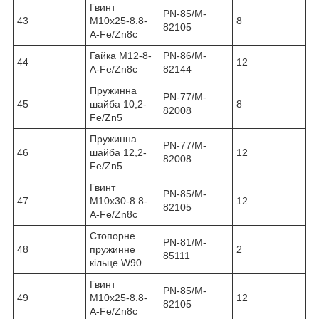
Гвинт
PN-85/M-
43
M10x25-8.8-
8
82105
A-Fe/Zn8c
Гайка M12-8-
PN-86/M-
44
12
A-Fe/Zn8c
82144
Пружинна
PN-77/M-
45
шайба 10,2-
8
82008
Fe/Zn5
Пружинна
PN-77/M-
46
шайба 12,2-
12
82008
Fe/Zn5
Гвинт
PN-85/M-
47
M10x30-8.8-
12
82105
A-Fe/Zn8c
Стопорне
PN-81/M-
48
пружинне
2
85111
кільце W90
Гвинт
PN-85/M-
49
M10x25-8.8-
12
82105
A-Fe/Zn8c