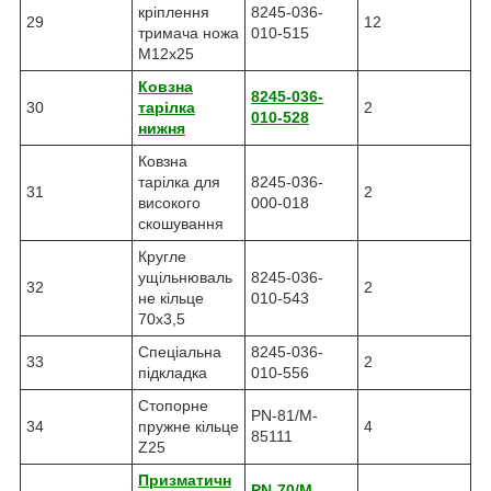
кріплення
8245-036-
29
12
тримача ножа
010-515
М12x25
Ковзна
8245-036-
30
тарілка
2
010-528
нижня
Ковзна
тарілка для
8245-036-
31
2
високого
000-018
скошування
Кругле
ущільнюваль
8245-036-
32
2
не кільце
010-543
70x3,5
Спеціальна
8245-036-
33
2
підкладка
010-556
Стопорне
PN-81/M-
34
пружне кільце
4
85111
Z25
Призматичн
PN-70/M-