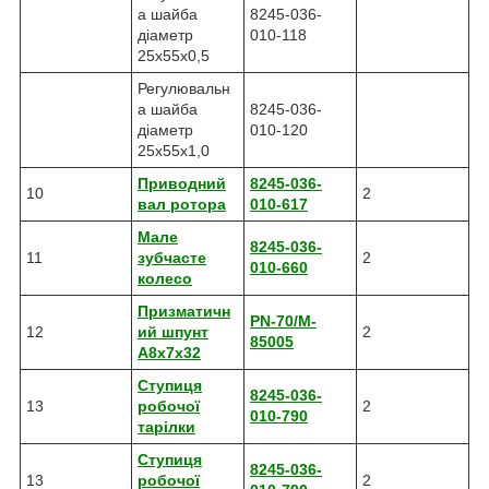
а шайба
8245-036-
діаметр
010-118
25x55x0,5
Регулювальн
а шайба
8245-036-
діаметр
010-120
25x55x1,0
Приводний
8245-036-
10
2
вал ротора
010-617
Мале
8245-036-
11
зубчасте
2
010-660
колесо
Призматичн
PN-70/M-
12
ий шпунт
2
85005
A8x7x32
Ступиця
8245-036-
13
робочої
2
010-790
тарілки
Ступиця
8245-036-
13
робочої
2