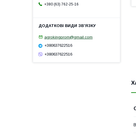
+380 (63) 762-25-16
agrokingprom@gmail.com
+380637622516
+380637622516
Х
В