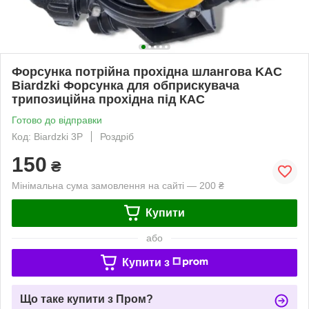
Форсунка потрійна прохідна шлангова KAC
Biardzki Форсунка для обприскувача
трипозиційна прохідна під КАС
Готово до відправки
Код: Biardzki 3P
Роздріб
150
₴
Мінімальна сума замовлення на сайті — 200 ₴
Купити
або
Купити з
Що таке купити з Пром?