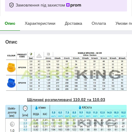
Замовлення під захистом
Опис
Характеристики
Доставка
Оплата
Умови п
Опис
Щілинні розпилювачі 110.02 та 110.03