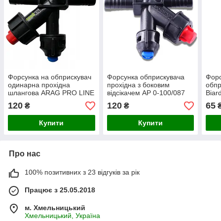
Форсунка на обприскувач
Форсунка обприскувача
Форс
одинарна прохідна
прохідна з боковим
обпр
шлангова ARAG PRO LINE
відсікачем AP 0-100/087
Biar
Agroplast 0-100/08/PP
прохідна
120
120
65
₴
₴
Купити
Купити
Про нас
100% позитивних з 23 відгуків за рік
Працює з 25.05.2018
м. Хмельницький
Хмельницький, Україна