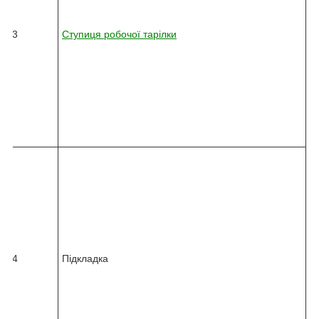
0
3
6
13
Ступиця робочої тарілки
2
-
0
1
0
-
7
9
0
8
2
4
5
-
0
3
6
14
Підкладка
4
-
0
1
0