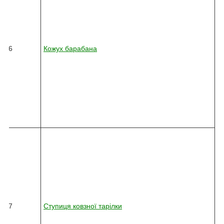
5
-
0
3
6
16
Кожух барабана
2
-
0
1
0
-
7
2
1
8
2
4
5
-
0
3
6
17
Ступиця ковзної тарілки
2
-
0