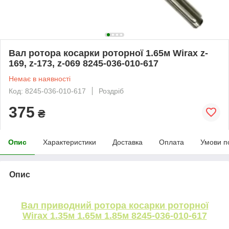
Вал ротора косарки роторної 1.65м Wirax z-
169, z-173, z-069 8245-036-010-617
Немає в наявності
Код: 8245-036-010-617
Роздріб
375
₴
Опис
Характеристики
Доставка
Оплата
Умови п
Опис
Вал приводний ротора косарки роторної
Wirax 1.35м 1.65м 1.85м 8245-036-010-617