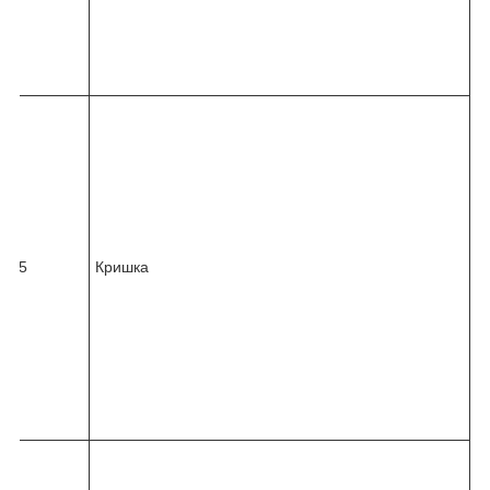
-
4
1
3
8
2
4
5
-
0
3
6
25
Кришка
2
-
0
1
0
-
4
3
9
8
2