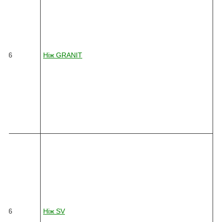
4
5
-
0
3
6
26
Ніж GRANIT
6
-
0
1
0
-
4
5
4
8
2
4
5
-
0
3
6
26
Ніж
SV
6
-