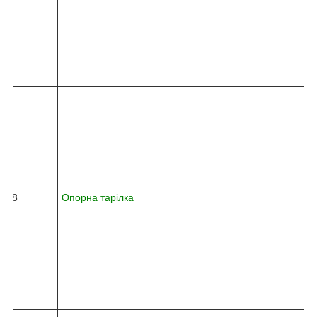
1
0
-
7
7
5
8
2
4
5
-
0
3
6
18
Опорна тарілка
2
-
0
1
0
-
3
4
0