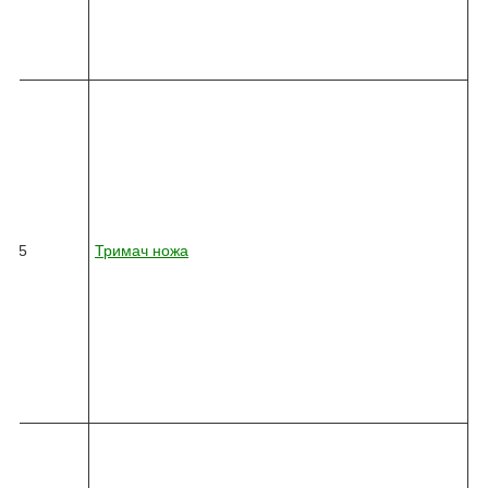
-
6
9
9
8
2
4
5
-
0
3
6
15
Тримач ножа
6
-
0
1
0
-
3
0
9
8
2
4