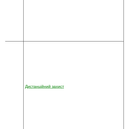
0
1
0
-
7
4
7
8
2
4
5
-
0
3
6
2
Дистанційний захист
2
-
0
1
0
-
0
3
1