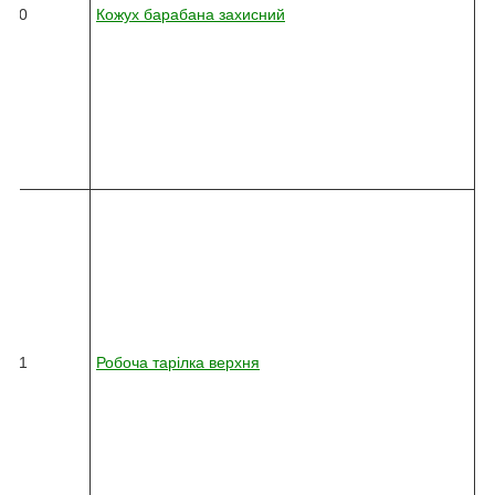
6
20
Кожух барабана захисний
2
-
0
1
0
-
3
6
5
8
2
4
5
-
0
3
6
21
Робоча тарілка верхня
2
-
0
1
0
-
3