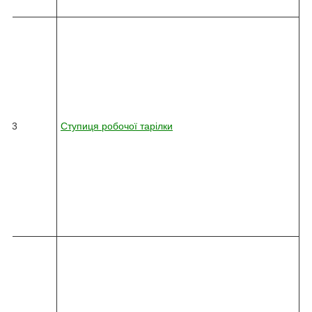
5
8
2
4
5
-
0
3
6
13
Ступиця робочої тарілки
2
-
0
1
0
-
7
9
0
8
2
4
5
-