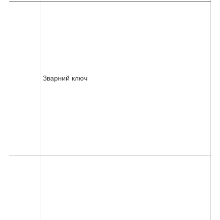
8
2
4
5
-
0
3
6
6
Зварний ключ
1
-
0
0
0
-
0
5
9
8
2
4
5
-
0
3