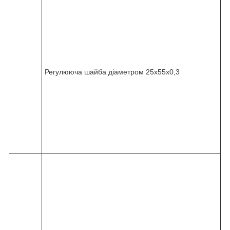
2
4
5
-
0
3
6
Регулююча шайба діаметром 25x55x0,3
-
0
1
0
-
1
0
5
8
2
4
5
-
0
3
6