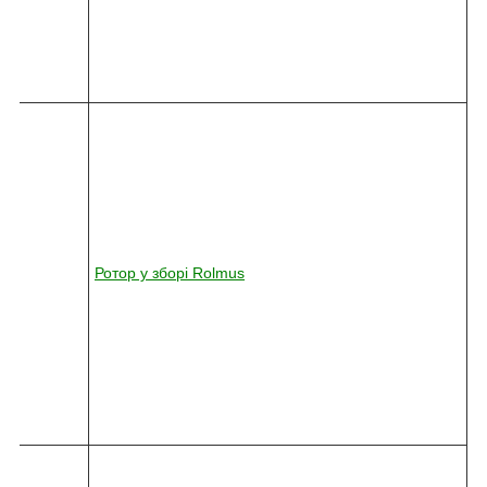
0
-
7
8
0
8
2
4
5
-
0
3
6
Ротор у зборі Rolmus
2
-
0
1
0
-
7
8
0
8
2