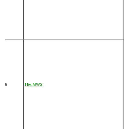
0
1
0
-
4
5
4
8
2
4
5
-
0
3
6
26
Ніж
MWS
6
-
0
1
0
-
4
5
4