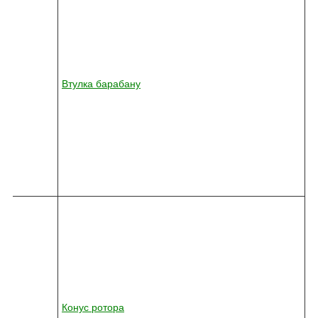
4
5
-
0
3
6
1
Втулка барабану
2
-
0
1
0
-
7
4
7
8
2
4
5
-
0
3
6
1
Конус ротора
2
-