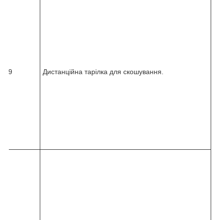
8
2
4
5
-
0
3
6
19
Дистанційна тарілка для скошування.
2
-
0
0
0
-
0
2
0
8
2
4
5
-
0
3