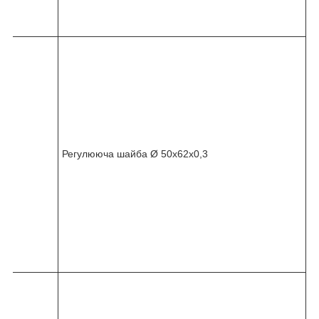
5
7
8
2
4
5
-
0
3
6
Регулююча шайба Ø 50x62x0,3
-
0
1
0
-
0
6
0
8
2
4