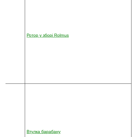
4
5
-
0
3
6
Ротор у зборі Rolmus
2
-
0
1
0
-
7
8
0
8
2
4
5
-
0
3
6
1
Втулка барабану
2
-