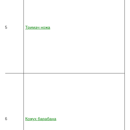
5
-
0
3
6
15
Тримач ножа
6
-
0
1
0
-
3
0
9
8
2
4
5
-
0
3
6
16
Кожух барабана
2
-
0