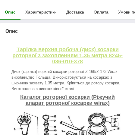
Опис
Характеристики
Доставка
Оплата
Умови п
Опис
Тарілка верхня робоча (диск) косарки
роторної з захопленням 1.35 метра 8245-
036-010-378
Диск (тарілка) верхній косарки роторної Z 169/Z 173 Wirax
виробництво Польща. Використовується на косарках з
шириною захвату 1.35 метра. Кріпиться до ротору косарки.
Виготовлена з високоякісної сталі.
Каталог роторної косарки (Ріжучий
апарат роторної косарки wirax)