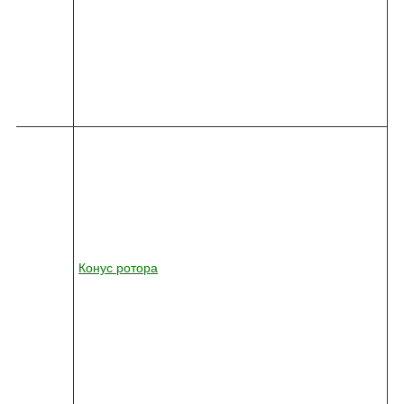
0
1
0
-
7
4
7
8
2
4
5
-
0
3
6
1
Конус ротора
2
-
0
1
0
-
7
4
7