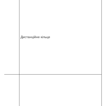
8
2
4
5
-
0
3
6
5
Дистанційне кільце
2
-
0
0
0
-
0
4
6
8
2
4
5
-
0
3