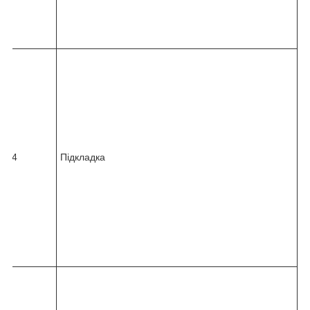
7
9
0
8
2
4
5
-
0
3
6
14
Підкладка
4
-
0
1
0
-
6
9
9
8
2
4