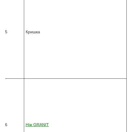
4
5
-
0
3
6
25
Кришка
2
-
0
1
0
-
4
3
9
8
2
4
5
-
0
3
6
26
Ніж GRANIT
6
-