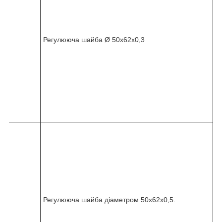
-
0
3
6
Регулююча шайба Ø 50x62x0,3
-
0
1
0
-
0
6
0
8
2
4
5
-
0
3
6
Регулююча шайба діаметром 50x62x0,5.
-
0