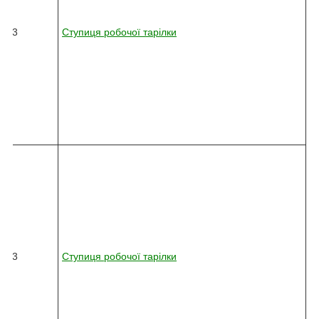
3
6
13
Ступиця робочої тарілки
2
-
0
1
0
-
7
9
0
8
2
4
5
-
0
3
6
13
Ступиця робочої тарілки
2
-
0
1
0
-