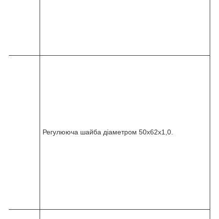
1
0
-
0
7
0
8
2
4
5
-
0
3
6
Регулююча шайба діаметром 50x62x1,0.
-
0
1
0
-
0
8
5
8