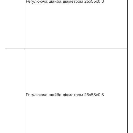
Регулююча шайба діаметром 25x55x0,3
-
0
1
0
-
1
0
5
8
2
4
5
-
0
3
6
Регулююча шайба діаметром 25x55x0,5
-
0
1
0
-
1
1