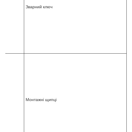
6
6
Зварний ключ
1
-
0
0
0
-
0
5
9
8
2
4
5
-
0
3
6
7
Монтажні щипці
1
-
0
0
0
-
0