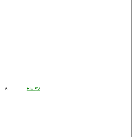
0
1
0
-
4
5
4
8
2
4
5
-
0
3
6
26
Ніж
SV
6
-
0
1
0
-
4
5
4