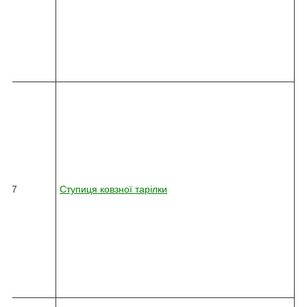
1
0
-
7
2
1
8
2
4
5
-
0
3
6
17
Ступиця ковзної тарілки
2
-
0
1
0
-
7
7
5