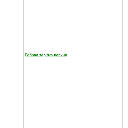
6
5
8
2
4
5
-
0
3
6
21
Робоча тарілка верхня
2
-
0
1
0
-
3
4
0
8
2
4
5
-