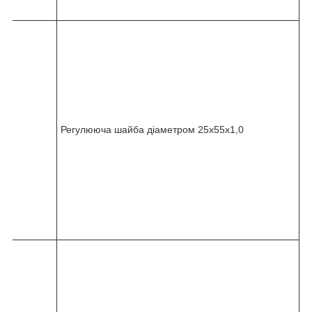
8
8
2
4
5
-
0
3
6
Регулююча шайба діаметром 25x55x1,0
-
0
1
0
-
1
2
0
8
2
4
5
-