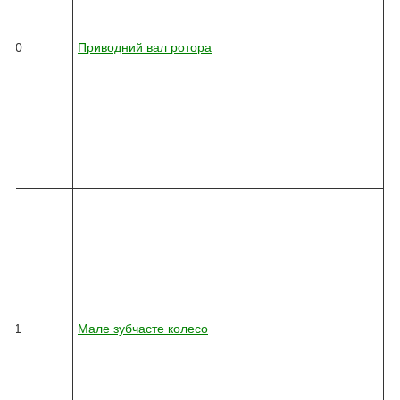
0
3
6
10
Приводний вал ротора
2
-
0
1
0
-
6
1
7
8
2
4
5
-
0
3
6
11
Мале зубчасте колесо
2
-
0
1
0