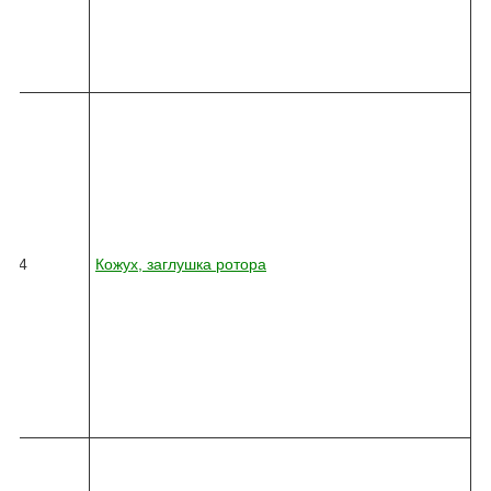
-
4
0
0
8
2
4
5
-
0
3
6
24
Кожух, заглушка ротора
2
-
0
1
0
-
4
1
3
8
2