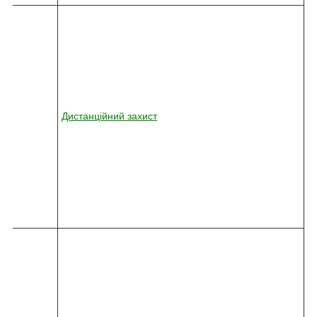
8
2
4
5
-
0
3
6
2
Дистанційний захист
2
-
0
1
0
-
0
3
1
8
2
4
5
-
0