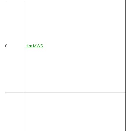
8
2
4
5
-
0
3
6
26
Ніж
MWS
6
-
0
1
0
-
4
5
4
8
2
4
5
-
0
3