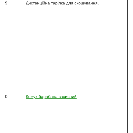
6
19
Дистанційна тарілка для скошування.
2
-
0
0
0
-
0
2
0
8
2
4
5
-
0
3
6
20
Кожух барабана захисний
2
-
0
1
0
-
3