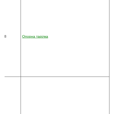
8
2
4
5
-
0
3
6
18
Опорна тарілка
2
-
0
1
0
-
3
4
0
8
2
4
5
-
0
3