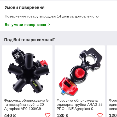
Умови повернення
Повернення товару впродовж 14 днів за домовленістю
Всі умови повернення
Подібні товари компанії
Форсунка обприскувача 5-
Форсунка обприскувача
Форс
ти позиційна трубна 20
одинарна трубна ARAG 25
один
Agroplast AP0-100/G9
PRO LINE Agroplast 0-
шла
Стандарт Arag
100/0925
Agro
440
130
120
₴
₴