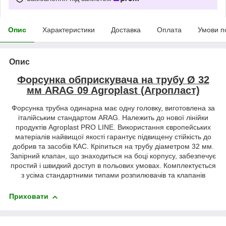
Опис
Характеристики
Доставка
Оплата
Умови п
Опис
Форсунка обприскувача на трубу Ø 32
мм ARAG 09 Agroplast (Агропласт)
Форсунка трубна одинарна має одну головку, виготовлена ​​за
італійським стандартом ARAG. Належить до нової лінійки
продуктів Agroplast PRO LINE. Використання європейських
матеріалів найвищої якості гарантує підвищену стійкість до
добрив та засобів КАС. Кріпиться на трубу діаметром 32 мм.
Запірний клапан, що знаходиться на боці корпусу, забезпечує
простий і швидкий доступ в польових умовах. Комплектується
з усіма стандартними типами розпилювачів та клапанів
Приховати