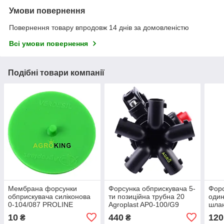
Умови повернення
Повернення товару впродовж 14 днів за домовленістю
Всі умови повернення
Подібні товари компанії
Мембрана форсунки
Форсунка обприскувача 5-
Форс
обприскувача силіконова
ти позиційна трубна 20
один
0-104/087 PROLINE
Agroplast AP0-100/G9
шла
Агропласт
Стандарт Arag
Agro
10
440
120
₴
₴