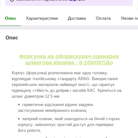
Опис
Характеристики
Доставка
Оплата
Умови п
Опис
Форсунка на обприскувач одинарна
шлангова кінцева - 0-100/087/До
Корпус (форсунка) розпилювача має одну головку,
відповідає італійському стандарту ARAG. Використання
європейських матеріалів найвищої якості, що гарантує
підвищену стійкість до добрив і засобів КАС. Кріпиться на
шланг діаметром 12.5 мм
герметичне відсікання рідини завдяки
застосуванню мембранного клапана;
запірний клапан, який знаходиться на бічній стороні
корпусу, забезпечує простий доступ для перевірки
його роботи;