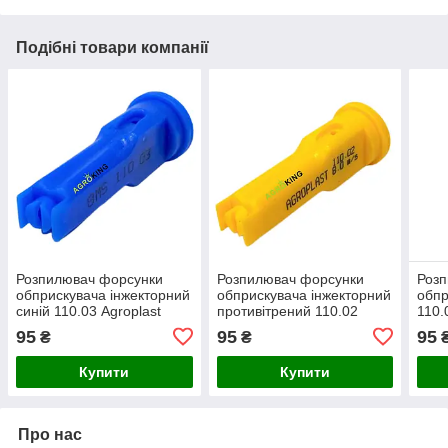
Подібні товари компанії
Розпилювач форсунки
Розпилювач форсунки
Роз
обприскувача інжекторний
обприскувача інжекторний
обпр
синій 110.03 Agroplast
противітрений 110.02
110.
AP031108MS
жовтий Agroplast
AP0
95
95
95
₴
₴
AP021108MS
Купити
Купити
Про нас