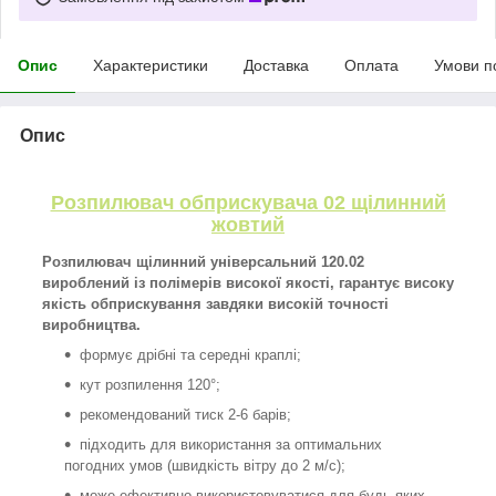
Опис
Характеристики
Доставка
Оплата
Умови п
Опис
Розпилювач обприскувача 02 щілинний
жовтий
Розпилювач щілинний універсальний 120.02
вироблений із полімерів високої якості, гарантує високу
якість обприскування завдяки високій точності
виробництва.
формує дрібні та середні краплі;
кут розпилення 120°;
рекомендований тиск 2-6 барів;
підходить для використання за оптимальних
погодних умов (швидкість вітру до 2 м/с);
може ефективно використовуватися для будь-яких