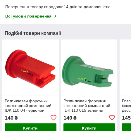
Повернення товару впродовж 14 днів за домовленістю
Всі умови повернення
Подібні товари компанії
Розпилювач форсунки
Розпилювач форсунки
Роз
інжекторний компактний
інжекторний компактний
інже
IDK 110 04 червоний
IDK 110 015 зелений
двос
EZK11004 MMAT
ММАТ EZK110015
Agro
140
140
145
₴
₴
AGR
Купити
Купити