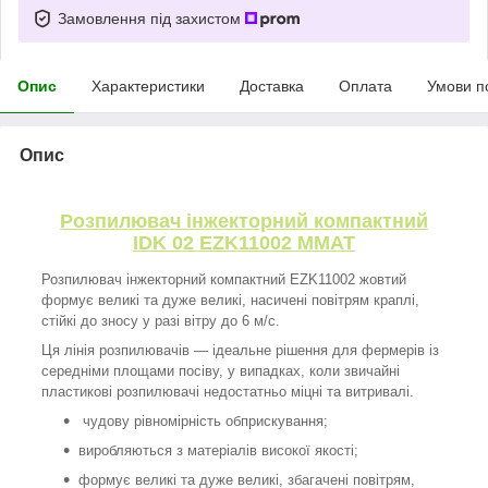
Замовлення під захистом
Опис
Характеристики
Доставка
Оплата
Умови п
Опис
Розпилювач інжекторний компактний
IDK 02
EZK11002
ММАТ
Розпилювач інжекторний компактний EZK11002 жовтий
формує великі та дуже великі, насичені повітрям краплі,
стійкі до зносу у разі вітру до 6 м/с.
Ця лінія розпилювачів — ідеальне рішення для фермерів із
середніми площами посіву, у випадках, коли звичайні
пластикові розпилювачі недостатньо міцні та витривалі.
чудову рівномірність обприскування;
виробляються з матеріалів високої якості;
формує великі та дуже великі, збагачені повітрям,