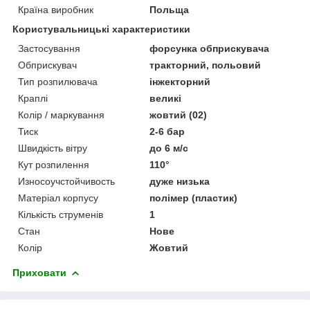
Країна виробник
Польща
Користувальницькі характеристики
Застосування
форсунка обприскувача
Обприскувач
тракторний, польовий
Тип розпилювача
інжекторний
Краплі
великі
Колір / маркування
жовтий (02)
Тиск
2-6 бар
Швидкість вітру
до 6 м/с
Кут розпилення
110°
Износоучстойчивость
дуже низька
Матеріал корпусу
полімер (пластик)
Кількість струменів
1
Стан
Нове
Колір
Жовтий
Приховати