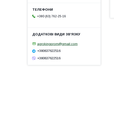
+380 (63) 762-25-16
agrokingprom@gmail.com
+380637622516
+380637622516