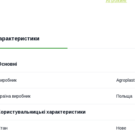
Агрокинг
арактеристики
Основні
иробник
Agroplast
раїна виробник
Польща
Користувальницькі характеристики
Стан
Нове