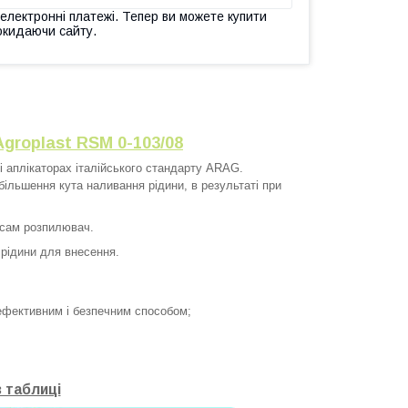
 електронні платежі. Тепер ви можете купити
окидаючи сайту.
groplast RSM 0-103/08
і аплікаторах італійського стандарту ARAG.
більшення кута наливання рідини, в результаті при
 сам розпилювач.
 рідини для внесення.
ефективним і безпечним способом;
 таблиці