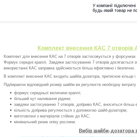
У компанії підключені
будь-який товар не п
Комплект внесення КАС 7 отворів A
Комплект для внесення КАС на 7 отворів застосовується у форсунках 
Формує середні краплі. Завдяки застосуванню 7 отворів досягається з
використанні КАС заправка здійснюється більш ефективно і безпечно.
В комплект внесення КАС входить шайба дозатора, притискне кільце і
Підбираючи відповідний розмір шайби ви регулюєте необхідну витрату
формує середньої величини краплі;
більший кут наливання рідини;
завдяки застосуванню 7 отворів, добриво КАС, вноситься більш 
кількість добрива регулюється з допомогою шайб-дозаторів;
виготовлені з матеріалів стійких до КАС;
мінімальний ризик опіку рослини.
Вибір шайби-дозатора з