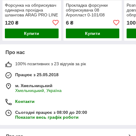
Форсунка на обприскувач
Прокладка форсунки
Розп
одинарна прохідна
обприскувача 08
довг
шлангова ARAG PRO LINE
Агропласт 0-101/08
обпр
Agroplast 0-100/08/PP
Agroplast
ARA
120
6
100
₴
₴
Agro
Купити
Купити
Про нас
100% позитивних з 23 відгуків за рік
Працює з 25.05.2018
м. Хмельницький
Хмельницький, Україна
Контакти
Сьогодні працює з 08:00 до 20:00
Показати весь графік роботи
Про нас