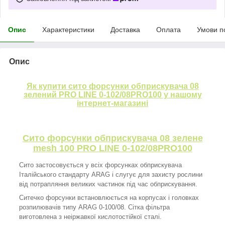
Опис
Характеристики
Доставка
Оплата
Умови п
Опис
Як купити сито форсунки обприскувача 08
зелений PRO LINE 0-102/08PRO100 у нашому
інтернет-магазині
Сито форсунки обприскувача 08 зелене
mesh 100 PRO LINE 0-102/08PRO100
Сито застосовується у всіх форсунках обприскувача
Італійського стандарту ARAG і слугує для захисту рослини
від потрапляння великих частинок під час обприскування.
Ситечко форсунки встановлюється на корпусах і головках
розпилювачів типу ARAG 0-100/08. Сітка фільтра
виготовлена з неіржавкої кислотостійкої сталі.