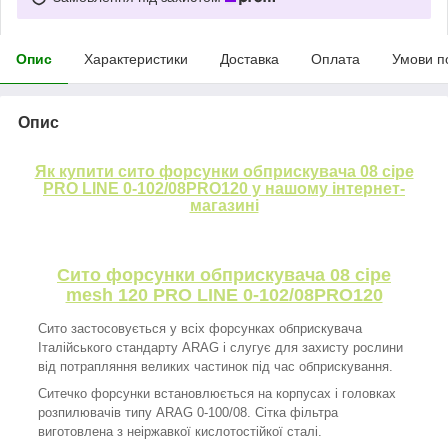
Опис
Характеристики
Доставка
Оплата
Умови п
Опис
Як купити сито форсунки обприскувача 08 сіре
PRO LINE 0-102/08PRO120 у нашому інтернет-
магазині
Сито форсунки обприскувача 08 сіре
mesh 120 PRO LINE 0-102/08PRO120
Сито застосовується у всіх форсунках обприскувача
Італійського стандарту ARAG і слугує для захисту рослини
від потрапляння великих частинок під час обприскування.
Ситечко форсунки встановлюється на корпусах і головках
розпилювачів типу ARAG 0-100/08. Сітка фільтра
виготовлена з неіржавкої кислотостійкої сталі.