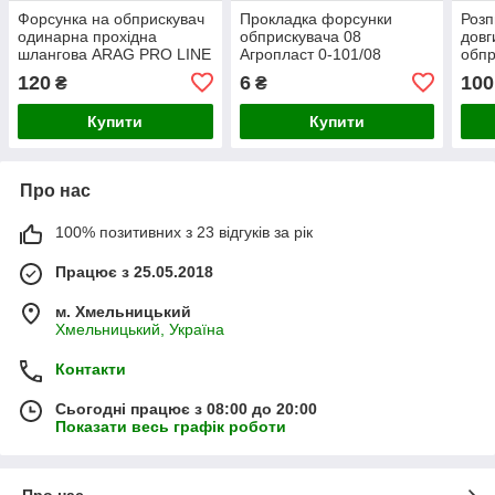
Форсунка на обприскувач
Прокладка форсунки
Розп
одинарна прохідна
обприскувача 08
довг
шлангова ARAG PRO LINE
Агропласт 0-101/08
обпр
Agroplast 0-100/08/PP
Agroplast
ARA
120
6
100
₴
₴
Agro
Купити
Купити
Про нас
100% позитивних з 23 відгуків за рік
Працює з 25.05.2018
м. Хмельницький
Хмельницький, Україна
Контакти
Сьогодні працює з 08:00 до 20:00
Показати весь графік роботи
Про нас