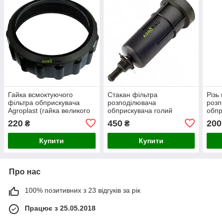
Гайка всмоктуючого
Стакан фільтра
Різь
фільтра обприскувача
розподілювача
розп
Agroplast (гайка великого
обприскувача голий
обп
корпусу фільтра)
Agroplast
220
450
200
₴
₴
Купити
Купити
Про нас
100% позитивних з 23 відгуків за рік
Працює з 25.05.2018