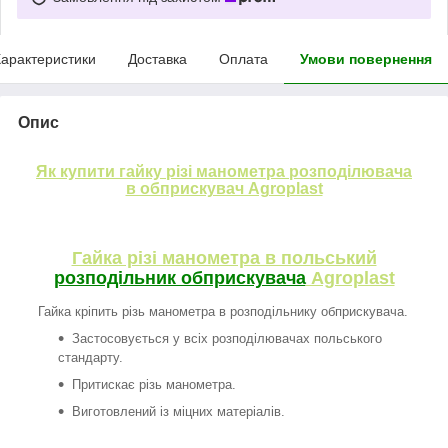
арактеристики
Доставка
Оплата
Умови повернення
Опис
Як купити гайку різі манометра розподілювача
в обприскувач Agroplast
Гайка різі манометра в польський
розподільник обприскувача
Agroplast
Гайка кріпить різь манометра в розподільнику обприскувача.
Застосовується у всіх розподілювачах польського
стандарту.
Притискає різь манометра.
Виготовлений із міцних матеріалів.