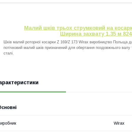
Малий шків трьох струмковий на косарку 
Ширина захвату 1.35 м 824
Шків малий роторної косарки Z 169/Z 173 Wirax виробництво Польща дл
потічковий малий шків призначений для обертання поздовжнього валу т
сталі.
арактеристики
Основні
иробник
Wirax