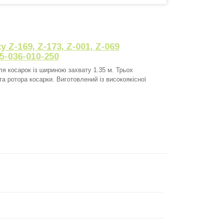
Z-169, Z-173, Z-001, Z-069
5-036-010-250
я косарок із шириною захвату 1.35 м. Трьох
а ротора косарки. Виготовлений із високоякісної