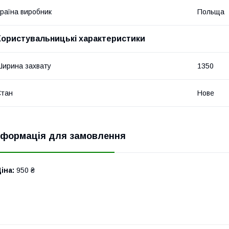
раїна виробник
Польща
Користувальницькі характеристики
ирина захвату
1350
Стан
Нове
нформація для замовлення
іна:
950 ₴