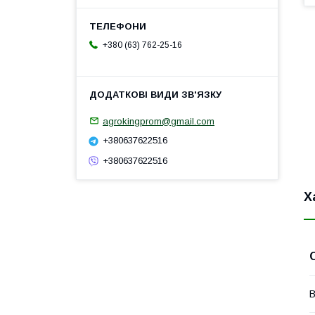
+380 (63) 762-25-16
agrokingprom@gmail.com
+380637622516
+380637622516
Х
В