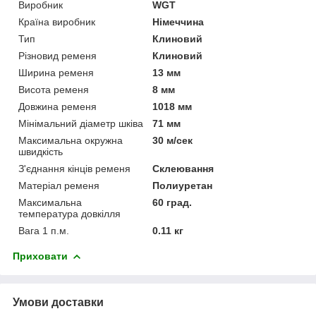
Виробник
WGT
Країна виробник
Німеччина
Тип
Клиновий
Різновид ременя
Клиновий
Ширина ременя
13 мм
Висота ременя
8 мм
Довжина ременя
1018 мм
Мінімальний діаметр шківа
71 мм
Максимальна окружна
30 м/сек
швидкість
З'єднання кінців ременя
Склеювання
Матеріал ременя
Полиуретан
Максимальна
60 град.
температура довкілля
Вага 1 п.м.
0.11 кг
Приховати
Умови доставки