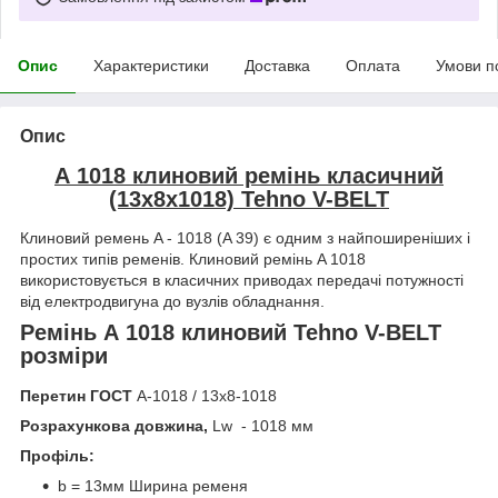
Опис
Характеристики
Доставка
Оплата
Умови п
Опис
А 1018 клиновий ремінь класичний
(13х8х1018) Tehno V-BELT
Клиновий ремень A - 1018 (A 39) є одним з найпоширеніших і
простих типів ременів. Клиновий ремінь A 1018
використовується в класичних приводах передачі потужності
від електродвигуна до вузлів обладнання.
Ремінь А 1018 клиновий Tehno V-BELT
розміри
Перетин ГОСТ
А-1018 / 13х8-1018
Розрахункова довжина,
Lw - 1018 мм
Профіль:
b = 13мм Ширина ременя