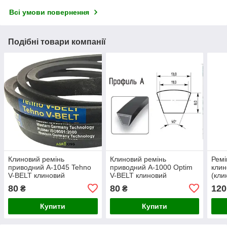
Всі умови повернення
Подібні товари компанії
Клиновий ремінь
Клиновий ремінь
Ремі
приводний А-1045 Tehno
приводний А-1000 Optim
клин
V-BELT клиновий
V-BELT клиновий
(кли
класичний A 40 | А1045
класичний A 38 | А1000
| А-
80
80
120
₴
₴
Купити
Купити