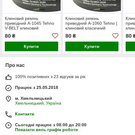
Клиновий ремінь
Клиновий ремінь
Клин
приводний А-1045 Tehno
приводний А-1060 Tehno |
прив
V-BELT клиновий
клиновий класичний
клин
класичний A 40 | А1045
А1060
А10
80
80
80
₴
₴
Купити
Купити
Про нас
100% позитивних з 23 відгуків за рік
Працює з 25.05.2018
м. Хмельницький
Хмельницький, Україна
Контакти
Сьогодні працює з 08:00 до 20:00
Показати весь графік роботи