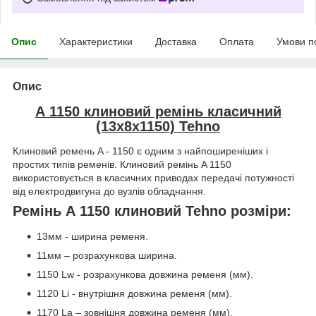
Опис
Характеристики
Доставка
Оплата
Умови п
Опис
А 1150 клиновий ремінь класичний
(13х8х1150) Tehno
Клиновий ремень A - 1150 є одним з найпоширеніших і
простих типів ременів. Клиновий ремінь A 1150
використовується в класичних приводах передачі потужності
від електродвигуна до вузлів обладнання.
Ремінь А 1150 клиновий Tehno розміри:
13мм - ширина ременя.
11мм – розрахункова ширина.
1150 Lw - розрахункова довжина ременя (мм).
1120 Li - внутрішня довжина ременя (мм).
1170 La – зовнішня довжина ременя (мм).