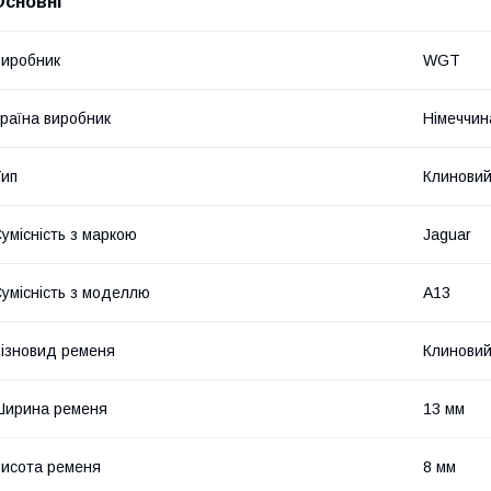
Основні
иробник
WGT
раїна виробник
Німеччин
ип
Клинови
умісність з маркою
Jaguar
умісність з моделлю
A13
ізновид ременя
Клинови
Ширина ременя
13 мм
исота ременя
8 мм