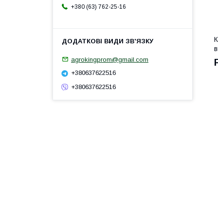
+380 (63) 762-25-16
К
в
agrokingprom@gmail.com
+380637622516
+380637622516