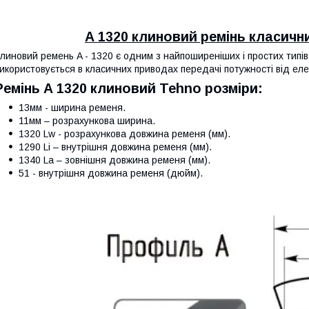
А 1320 клиновий ремінь класичн
линовий ремень A - 1320 є одним з найпоширеніших і простих типів
икористовується в класичних приводах передачі потужності від ел
Ремінь А 1320 клиновий Tehno розміри:
13мм - ширина ременя.
11мм – розрахункова ширина.
1320 Lw - розрахункова довжина ременя (мм).
1290 Li – внутрішня довжина ременя (мм).
1340 La – зовнішня довжина ременя (мм).
51 - внутрішня довжина ременя (дюйм).