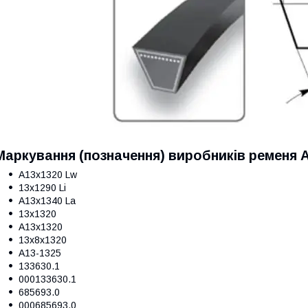
Маркування (позначення) виробників ременя А
A13x1320 Lw
13x1290 Li
A13x1340 La
13х1320
A13x1320
13x8x1320
A13-1325
133630.1
000133630.1
685693.0
000685693.0