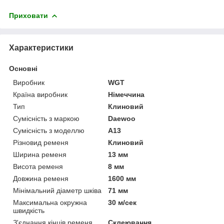
Приховати
Характеристики
Основні
Виробник
WGT
Країна виробник
Німеччина
Тип
Клиновий
Сумісність з маркою
Daewoo
Сумісність з моделлю
A13
Різновид ременя
Клиновий
Ширина ременя
13 мм
Висота ременя
8 мм
Довжина ременя
1600 мм
Мінімальний діаметр шківа
71 мм
Максимальна окружна
30 м/сек
швидкість
З'єднання кінців ременя
Склеювання