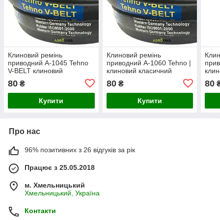
Клиновий ремінь
Клиновий ремінь
Клин
приводний А-1045 Tehno
приводний А-1060 Tehno |
прив
V-BELT клиновий
клиновий класичний
клин
класичний A 40 | А1045
А1060
А10
80
80
80
₴
₴
Купити
Купити
Про нас
96% позитивних з 26 відгуків за рік
Працює з 25.05.2018
м. Хмельницький
Хмельницький, Україна
Контакти