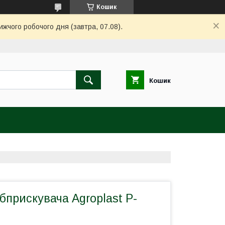
Кошик
ижчого робочого дня (завтра, 07.08).
Кошик
бприскувача Agroplast P-