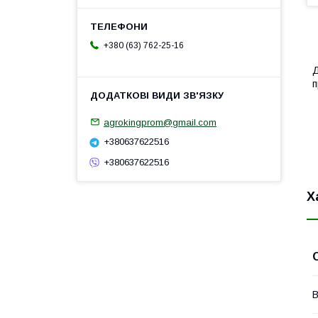
+380 (63) 762-25-16
Д
п
agrokingprom@gmail.com
+380637622516
+380637622516
Х
В