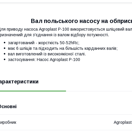
Вал польського насосу на обприс
ля приводу насоса Agroplast Р-100 використовується шліцевий вал,
ризначений для з'єднання із валом відбору потужності.
загартований - жорсткість 50-52hRc;
має 6 шліців та підходить на більшість карданних валів;
вал виготовлений із високоякісної сталі.
застосування: Насос Agroplast P-100
арактеристики
Основні
иробник
Agroplast