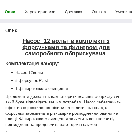
Опис
Характеристики
Доставка
Оплата
Умови п
Опис
Насос 12 вольт в комплекті з
форсунками та фільтром для
саморобного обприскувача.
Комплектація набору:
Насос 12вольт
5 форсунок Plast
1 фільтр тонкого очищення
Ці елементи дозволять вам створити власний обприскувач,
який буде відповідати вашим потребам. Насос забезпечить
ефективне розпилення рідини на великих площах, а
форсунки забезпечать рівномірне розподілення рідини на
площі. Фільтр тонкого очищення захистить ваш насос від
пошкоджень та продовжить його термін служби.