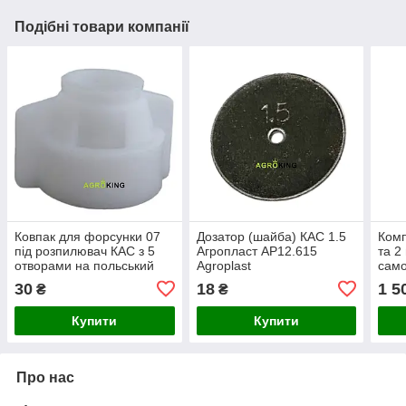
Подібні товари компанії
Ковпак для форсунки 07
Дозатор (шайба) КАС 1.5
Комп
під розпилювач КАС з 5
Агропласт AP12.615
та 2
отворами на польський
Agroplast
само
обприскувач
30
18
1 5
₴
₴
Купити
Купити
Про нас