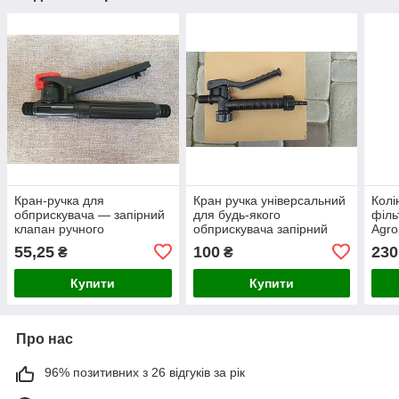
Кран-ручка для
Кран ручка універсальний
Колі
обприскувача — запірний
для будь-якого
філь
клапан ручного
обприскувача запірний
Agro
управління
клапан
обпр
55,25
100
230
₴
₴
Агро
Купити
Купити
Про нас
96% позитивних з 26 відгуків за рік