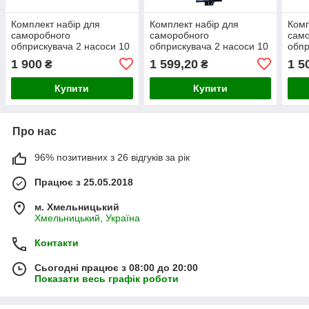
Комплект набір для
Комплект набір для
Комп
саморобного
саморобного
сам
обприскувача 2 насоси 10
обприскувача 2 насоси 10
обпр
форсунок акумулятор 12
форсунок акумулятор 12
форс
1 900
1 599,20
1 5
₴
₴
В 8 Аг
В 8 Аг (2)
В 8 А
Купити
Купити
Про нас
96% позитивних з 26 відгуків за рік
Працює з 25.05.2018
м. Хмельницький
Хмельницький, Україна
Контакти
Сьогодні працює з 08:00 до 20:00
Показати весь графік роботи