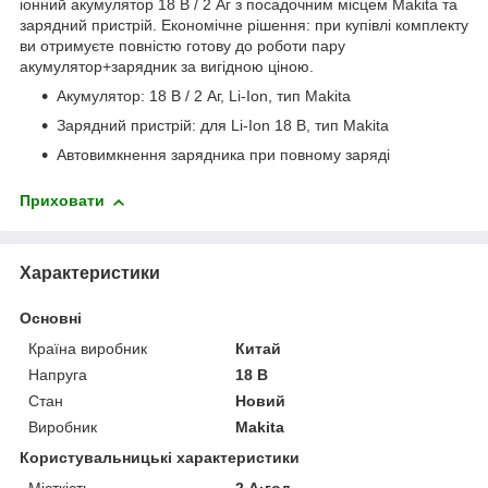
іонний акумулятор 18 В / 2 Аг з посадочним місцем Makita та
зарядний пристрій. Економічне рішення: при купівлі комплекту
ви отримуєте повністю готову до роботи пару
акумулятор+зарядник за вигідною ціною.
Акумулятор: 18 В / 2 Аг, Li-Ion, тип Makita
Зарядний пристрій: для Li-Ion 18 В, тип Makita
Автовимкнення зарядника при повному заряді
Приховати
Характеристики
Основні
Країна виробник
Китай
Напруга
18 В
Стан
Новий
Виробник
Makita
Користувальницькі характеристики
Місткість
2 А·год