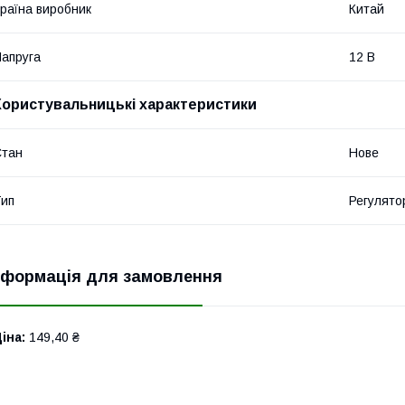
раїна виробник
Китай
апруга
12 В
Користувальницькі характеристики
Стан
Нове
ип
Регулято
нформація для замовлення
іна:
149,40 ₴