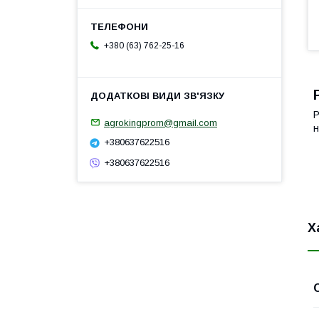
+380 (63) 762-25-16
Р
agrokingprom@gmail.com
н
+380637622516
+380637622516
Х