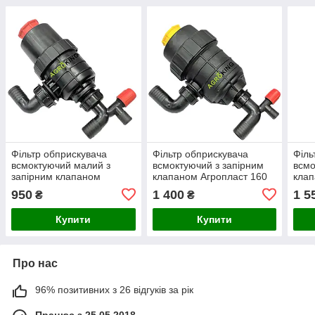
Фільтр обприскувача
Фільтр обприскувача
Філь
всмоктуючий малий з
всмоктуючий з запірним
всмо
запірним клапаном
клапаном Агропласт 160
клап
діаметр патрубків Ø32
л/м діаметр патрубків Ø40
Agro
950
1 400
1 5
₴
₴
Agroplast AP16FSM
патр
Купити
Купити
Про нас
96% позитивних з 26 відгуків за рік
Працює з 25.05.2018