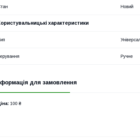
Стан
Новий
Користувальницькі характеристики
ип
Універса
ерування
Ручне
нформація для замовлення
іна:
100 ₴