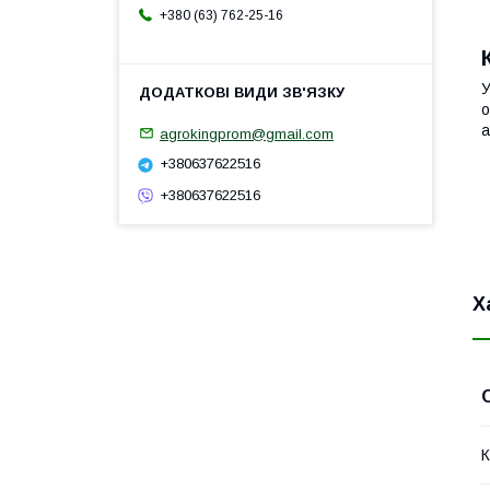
+380 (63) 762-25-16
У
о
а
agrokingprom@gmail.com
+380637622516
+380637622516
Х
К