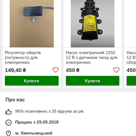
Регулятор обертів
Насос електричний 2202
Насо
(потужності) для
12 В з датчиком тиску для
12 В
електричних
електричних
обпр
обприскувачів 12 В —
обприскувачів
149,40
450
450
₴
₴
контролер швидкості
насоса
Купити
Купити
Про нас
96% позитивних з 26 відгуків за рік
Працює з 25.05.2018
м. Хмельницький