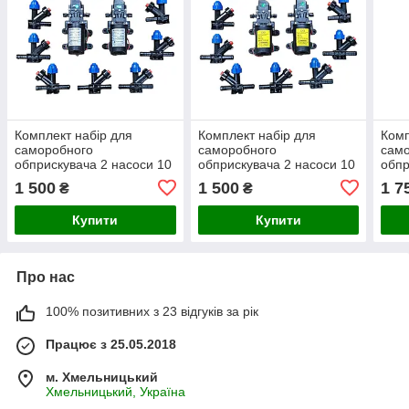
Комплект набір для
Комплект набір для
Комп
саморобного
саморобного
сам
обприскувача 2 насоси 10
обприскувача 2 насоси 10
обпр
форсунок (варіант 2)
форсунок акумулятор 12
фор
1 500
1 500
1 7
₴
₴
В 8 Аг (3)
Купити
Купити
Про нас
100% позитивних з 23 відгуків за рік
Працює з 25.05.2018
м. Хмельницький
Хмельницький, Україна