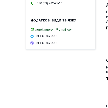
+380 (63) 762-25-16
F
м
д
agrokingprom@gmail.com
+380637622516
+380637622516
F
г
F