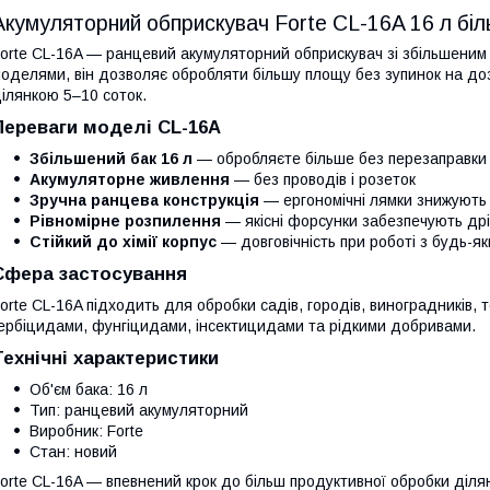
Акумуляторний обприскувач Forte CL-16A 16 л біл
orte CL-16A — ранцевий акумуляторний обприскувач зі збільшеним б
оделями, він дозволяє обробляти більшу площу без зупинок на доза
ілянкою 5–10 соток.
Переваги моделі CL-16A
Збільшений бак 16 л
— обробляєте більше без перезаправки
Акумуляторне живлення
— без проводів і розеток
Зручна ранцева конструкція
— ергономічні лямки знижують
Рівномірне розпилення
— якісні форсунки забезпечують др
Стійкий до хімії корпус
— довговічність при роботі з будь-як
Сфера застосування
orte CL-16A підходить для обробки садів, городів, виноградників, т
ербіцидами, фунгіцидами, інсектицидами та рідкими добривами.
Технічні характеристики
Об'єм бака: 16 л
Тип: ранцевий акумуляторний
Виробник: Forte
Стан: новий
orte CL-16A — впевнений крок до більш продуктивної обробки ділян