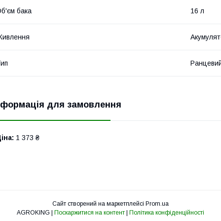
б'єм бака
16 л
Живлення
Акумулят
ип
Ранцеви
нформація для замовлення
іна:
1 373 ₴
Сайт створений на маркетплейсі
Prom.ua
AGROKING |
Поскаржитися на контент
|
Політика конфіденційності