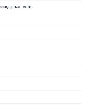
господарська техніка
й