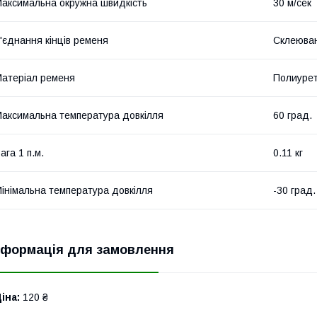
аксимальна окружна швидкість
30 м/сек
'єднання кінців ременя
Склеюва
атеріал ременя
Полиуре
аксимальна температура довкілля
60 град.
ага 1 п.м.
0.11 кг
інімальна температура довкілля
-30 град.
нформація для замовлення
іна:
120 ₴