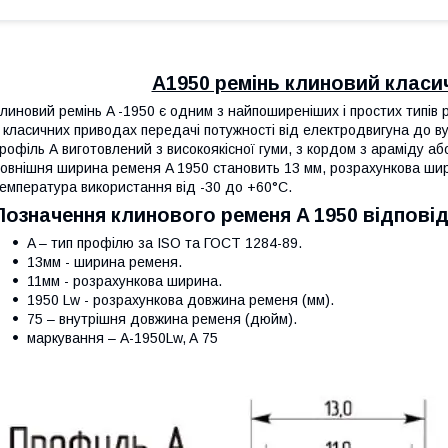
А1950 ремінь клиновий класи
линовий ремінь A -1950 є одним з найпоширеніших і простих типів 
 класичних приводах передачі потужності від електродвигуна до в
рофіль А виготовлений з високоякісної гуми, з кордом з араміду а
овнішня ширина ременя A 1950 становить 13 мм, розрахункова шири
емпература використання від -30 до +60°C.
Позначення клинового ременя A 1950 відпові
A – тип профілю за ISO та ГОСТ 1284-89.
13мм - ширина ременя.
11мм - розрахункова ширина.
1950 Lw - розрахункова довжина ременя (мм).
75 – внутрішня довжина ременя (дюйм).
маркування – A-1950Lw, A 75