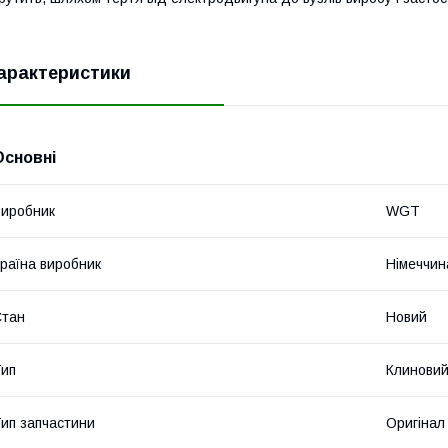
арактеристики
Основні
иробник
WGT
раїна виробник
Німеччин
Стан
Новий
ип
Клинови
ип запчастини
Оригінал