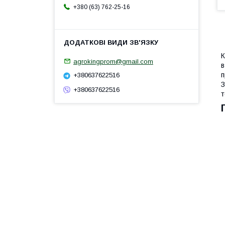
+380 (63) 762-25-16
К
agrokingprom@gmail.com
в
п
+380637622516
З
+380637622516
т