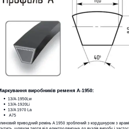
Маркування виробників ременя А-1950:
13/A-1950Lw
13/A-1920Li
13/A 1970 La
A75
линовий приводний ремінь A 1950 зроблений з кордшнуром з арамі
рутить, шляхом тертя від електродвигуна до вузлів виробу і засто