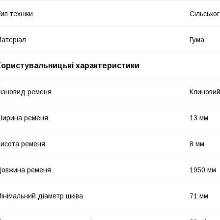
ип техніки
Сільсько
атеріал
Гума
Користувальницькі характеристики
ізновид ременя
Клинови
Ширина ременя
13 мм
исота ременя
8 мм
овжина ременя
1950 мм
інімальний діаметр шківа
71 мм