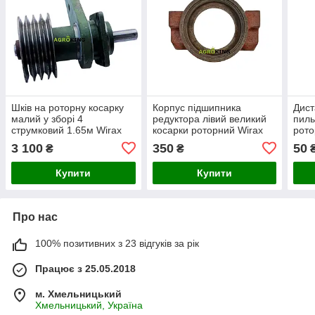
Шків на роторну косарку
Корпус підшипника
Дист
малий у зборі 4
редуктора лівий великий
пиль
струмковий 1.65м Wirax
косарки роторний Wirax
рото
8245-036-010-248
8245-036-010-187
069,
3 100
350
50
₴
₴
036-
Купити
Купити
Про нас
100% позитивних з 23 відгуків за рік
Працює з 25.05.2018
м. Хмельницький
Хмельницький, Україна