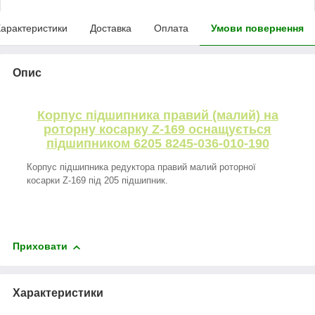
арактеристики
Доставка
Оплата
Умови повернення
Опис
Корпус підшипника правий (малий) на
роторну косарку Z-169 оснащується
підшипником 6205 8245-036-010-190
Корпус підшипника редуктора правий малий роторної
косарки Z-169 під 205 підшипник.
Приховати
Характеристики