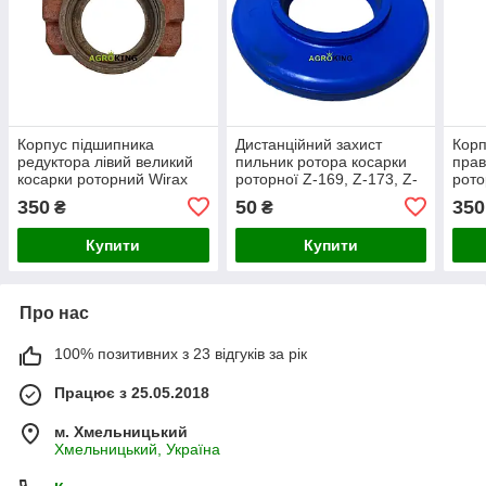
Корпус підшипника
Дистанційний захист
Корп
редуктора лівий великий
пильник ротора косарки
прав
косарки роторний Wirax
роторної Z-169, Z-173, Z-
рото
8245-036-010-187
069, Z-001 Wirax 8245-
010-
350
50
350
₴
₴
036-010-031
Купити
Купити
Про нас
100% позитивних з 23 відгуків за рік
Працює з 25.05.2018
м. Хмельницький
Хмельницький, Україна