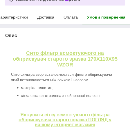
арактеристики
Доставка
Оплата
Умови повернення
Опис
Сито фільтр всмоктуючого на
обприскувач старого зразка 170Х110Х95
WZOR
Сито фільтра взор встановлюється фільтр обприскувача
який встановлюється між бочкою і насосом.
матеріал пластик;
сітка сита виготовлена з нейлонової волосіні;
Як купити сітку всмоктуючого фільтра
обприскувача старого зразка ПОГЛЯД у
нашому інтернет магазині