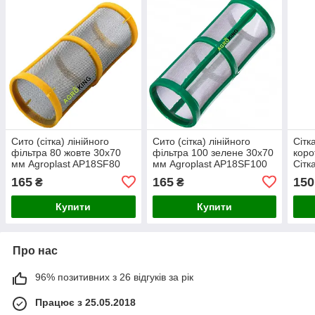
Сито (сітка) лінійного
Сито (сітка) лінійного
Сітк
фільтра 80 жовте 30х70
фільтра 100 зелене 30х70
коро
мм Agroplast AP18SF80
мм Agroplast AP18SF100
Сітк
AGROPLAST
AGROPLAST
тиск
165
165
150
₴
₴
обпр
Купити
Купити
Про нас
96% позитивних з 26 відгуків за рік
Працює з 25.05.2018