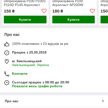
обприскувача P100 P100S
обприскувача P100
обпр
P110D P145 Агропласт
Агропласт AP20DW
Агро
AP20ZP Agroplast
Agroplast
Agro
150
180
150
₴
₴
Купити
Купити
Про нас
100% позитивних з 23 відгуків за рік
Працює з 25.05.2018
м. Хмельницький
Хмельницький, Україна
Контакти
Сьогодні працює з 08:00 до 20:00
Показати весь графік роботи
Про нас