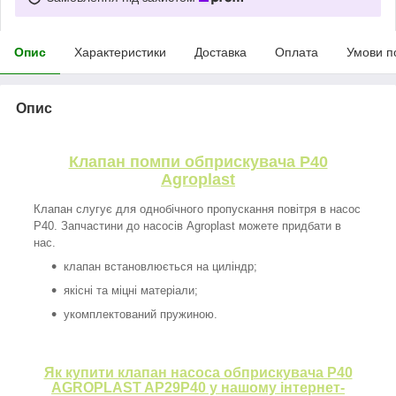
Опис
Характеристики
Доставка
Оплата
Умови п
Опис
Клапан помпи обприскувача P40
Agroplast
Клапан слугує для однобічного пропускання повітря в насос
P40. Запчастини до насосів Agroplast можете придбати в
нас.
клапан встановлюється на циліндр;
якісні та міцні матеріали;
укомплектований пружиною.
Як купити клапан насоса обприскувача P40
AGROPLAST AP29P40 у нашому інтернет-