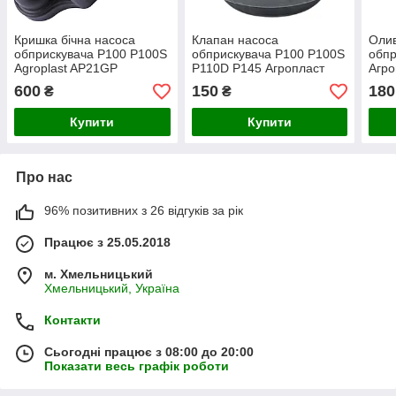
Кришка бічна насоса
Клапан насоса
Олив
обприскувача P100 P100S
обприскувача P100 P100S
обпр
Agroplast AP21GP
P110D P145 Агропласт
Агр
AP20ZP Agroplast
Agro
600
150
180
₴
₴
Купити
Купити
Про нас
96% позитивних з 26 відгуків за рік
Працює з 25.05.2018
м. Хмельницький
Хмельницький, Україна
Контакти
Сьогодні працює з 08:00 до 20:00
Показати весь графік роботи