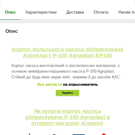
Опис
Характеристики
Доставка
Оплата
Умови п
Опис
Корпус польського насоса обприскувача
Агропласт Р-100 Agroplast KP100
Корпус насоса виготовлений із високоякісних матеріалів, є
основою мембранно-поршневого насоса P-100 Agroplast.
Стійкий до будь-яких видів хімії, зокрема й до засобів КАС.
Як купити корпус насоса
обприскувача P-100 Agroplast в
інтернет-магазині Агрокінг