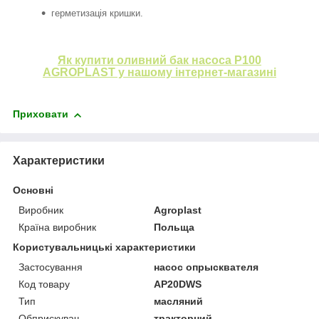
герметизація кришки.
Як купити оливний бак насоса P100
AGROPLAST у нашому інтернет-магазині
Приховати
Характеристики
Основні
Виробник
Agroplast
Країна виробник
Польща
Користувальницькі характеристики
Застосування
насос опрысквателя
Код товару
AP20DWS
Тип
масляний
Обприскувач
тракторний