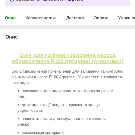
Опис
Характеристики
Доставка
Оплата
Умови п
Опис
Олія для гоління горловина насоса
обприскувача P100 Agroplast (Агропласт)
Бак оливозаливний призначений для заливання та контролю
рівня оливи в насос P100 Agroplast. У комплекті є кришка та
прокладка.
призначена для наливання та контролю за рівнем
олії;
до комплектації входять: кришка та кільце
ущільнювача;
наявність шкали для візуального контролю за
олією;
високоякісні матеріали;