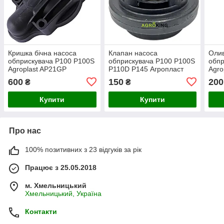
Кришка бічна насоса
Клапан насоса
Олив
обприскувача P100 P100S
обприскувача P100 P100S
обпр
Agroplast AP21GP
P110D P145 Агропласт
Agro
AP20ZP Agroplast
AGR
600
150
200
₴
₴
Купити
Купити
Про нас
100% позитивних з 23 відгуків за рік
Працює з 25.05.2018
м. Хмельницький
Хмельницький, Україна
Контакти