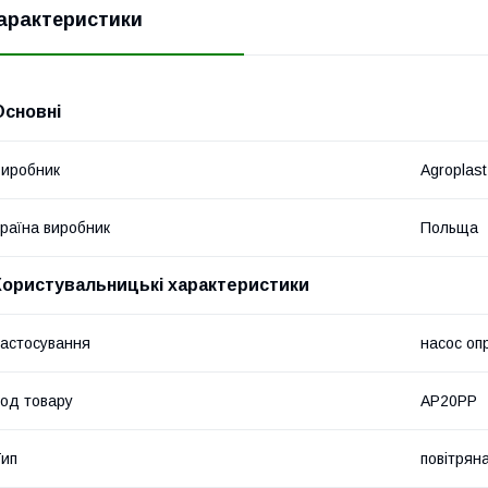
арактеристики
Основні
иробник
Agroplast
раїна виробник
Польща
Користувальницькі характеристики
астосування
насос оп
од товару
AP20PP
ип
повітрян