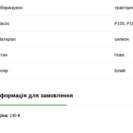
бприскувач
тракторн
асос
P100, P1
атеріал
силікон
Стан
Нове
олір
Білий
нформація для замовлення
іна:
240 ₴