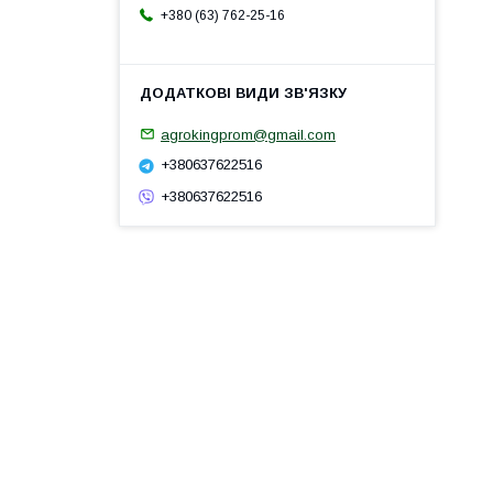
+380 (63) 762-25-16
agrokingprom@gmail.com
+380637622516
+380637622516