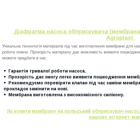
Діафрагма насоса обприскувача (мембрана 
Agroplast
Унікальна технологія матеріалів під час виготовлення мембрани для на
роботи помпи. Прозорість матеріалу дає можливість виявити пошкодже
можете придбати в нас.
Гарантія тривалої роботи насоса.
Прозорість дає змогу легко виявити пошкодження мемб
Рекомендуємо перевіряти клапан під час заміни мембра
прокладок замінити на нові.
Мембрана виготовлена з високоякісного силікону.
Як купити мембрану на польський обприскувач насо
нашому інтернет-маг