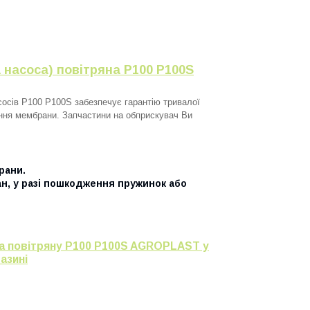
насоса) повітряна P100 P100S
сосів P100 P100S забезпечує гарантію тривалої
ння мембрани. Запчастини на обприскувач Ви
рани.
н, у разі пошкодження пружинок або
са повітряну P100 P100S AGROPLAST у
азині