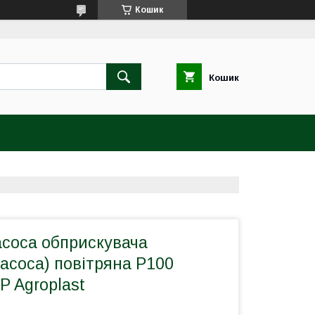
Кошик
Кошик
соса обприскувача
асоса) повітряна P100
P Agroplast