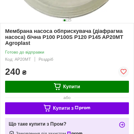
Мембрана насоса обприскувача (діафрагма
насоса) бічна P100 P100S P120 P145 AP20MT
Agroplast
Готово до відправки
Код: AP20MT
Роздріб
240
₴
Купити
або
Купити з
Що таке купити з Пром?
Замовлення під захистом