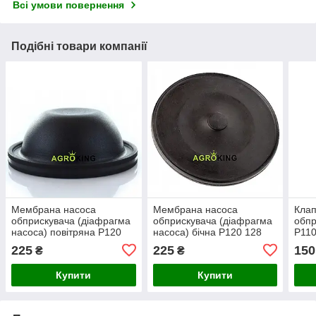
Всі умови повернення
Подібні товари компанії
Мембрана насоса
Мембрана насоса
Клап
обприскувача (діафрагма
обприскувача (діафрагма
обпр
насоса) повітряна P120
насоса) бічна P120 128
P110
PPM-100 TAD LEN
мм TAD LEN PPM-100
AP20
225
225
150
₴
₴
Купити
Купити