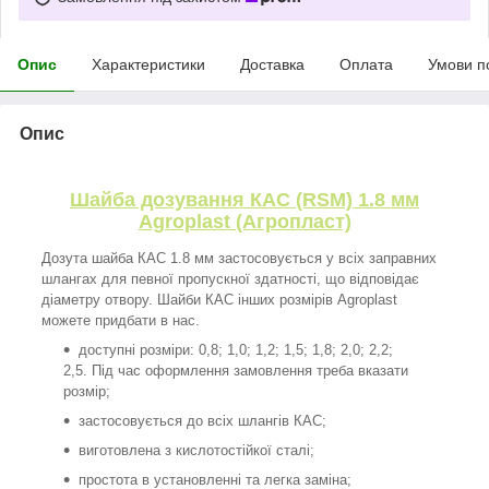
Опис
Характеристики
Доставка
Оплата
Умови п
Опис
Шайба дозування КАС (RSM) 1.8 мм
Agroplast (Агропласт)
Дозута шайба КАС 1.8 мм застосовується у всіх заправних
шлангах для певної пропускної здатності, що відповідає
діаметру отвору. Шайби КАС інших розмірів Agroplast
можете придбати в нас.
доступні розміри: 0,8; 1,0; 1,2; 1,5; 1,8; 2,0; 2,2;
2,5. Під час оформлення замовлення треба вказати
розмір;
застосовується до всіх шлангів КАС;
виготовлена з кислотостійкої сталі;
простота в установленні та легка заміна;