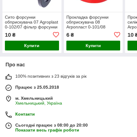
Сито форсунки
Прокладка форсунки
Прок
обприскувача 07 Agroplast
обприскувача 08
силі
0-102/07 фільтр форсунки
Агропласт 0-101/08
Агро
Агропласт
Agroplast
Agro
10
6
10
₴
₴
Купити
Купити
Про нас
100% позитивних з 23 відгуків за рік
Працює з 25.05.2018
м. Хмельницький
Хмельницький, Україна
Контакти
Сьогодні працює з 08:00 до 20:00
Показати весь графік роботи