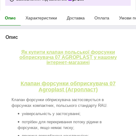
Опис
Характеристики
Доставка
Оплата
Умови п
Опис
Як купити клапан польської форсунки
обприскувача 07 AGROPLAST у нашому
інтернет-магазині
Клапан форсунки обприскувача 07
Agroplast (Агропласт)
Клапан форсунки обприскувача застосовується в
форсунках компактних, польського стандарту RAU.
універсальність у застосуванні;
потрібен для перекривання потоку рідини в
форсунках, якщо немає тиску;
пружина передбачена конструкцією;