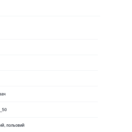
вач
_50
ий, польовий