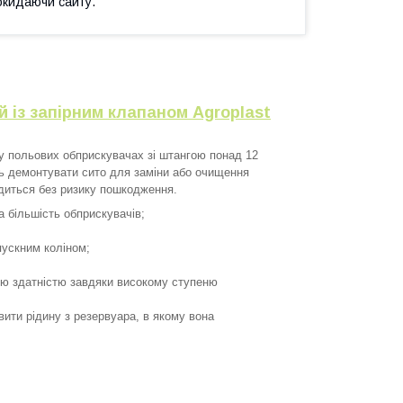
окидаючи сайту.
 із запірним клапаном Agroplast
у польових обприскувачах зі штангою понад 12
ь демонтувати сито для заміни або очищення
адиться без ризику пошкодження.
 більшість обприскувачів;
пускним коліном;
ою здатністю завдяки високому ступеню
вити рідину з резервуара, в якому вона