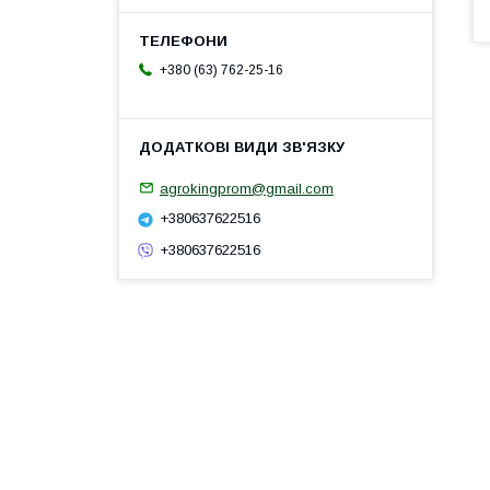
+380 (63) 762-25-16
agrokingprom@gmail.com
+380637622516
+380637622516