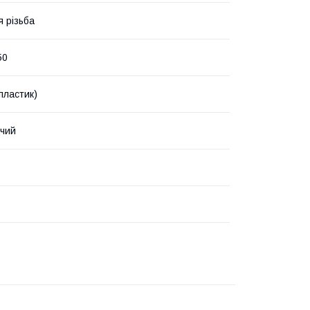
я різьба
50
пластик)
чий