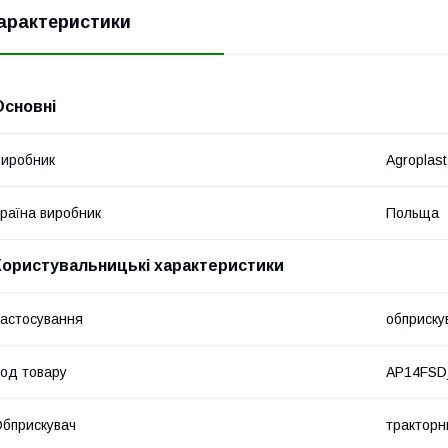
арактеристики
Основні
иробник
Agroplast
раїна виробник
Польща
Користувальницькі характеристики
астосування
обприску
од товару
AP14FSD
бприскувач
тракторн