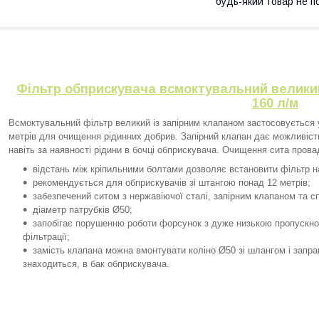
будь-який товар не п
Фільтр обприскувача всмоктувальний великий
160 л/м
Всмоктувальний фільтр великий із запірним клапаном застосовується 
метрів для очищення рідинних добрив. Запірний клапан дає можливіст
навіть за наявності рідини в бочці обприскувача. Очищення сита пров
відстань між кріпильними болтами дозволяє встановити фільтр на
рекомендується для обприскувачів зі штангою понад 12 метрів;
забезпечений ситом з нержавіючої сталі, запірним клапаном та с
діаметр патрубків Ø50;
запобігає порушенню роботи форсунок з дуже низькою пропускн
фільтрації;
замість клапана можна вмонтувати коліно Ø50 зі шлангом і запра
знаходиться, в бак обприскувача.