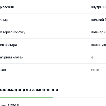
ріплення
внутрішн
ільтр
великий 
атеріал корпусу
полімер (
ип фільтра
всмоктую
апірний клапан
є
Стан
Нове
нформація для замовлення
іна:
1 550 ₴