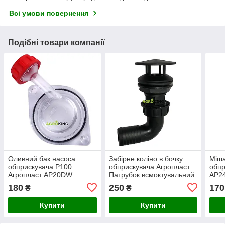
Всі умови повернення
Подібні товари компанії
Оливний бак насоса
Забірне коліно в бочку
Міша
обприскувача P100
обприскувача Агропласт
обпр
Агропласт AP20DW
Патрубок всмоктувальний
AP2
Agroplast
бака обприскувача 40
180
250
170
₴
₴
Agroplast
Купити
Купити