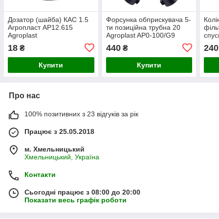
Дозатор (шайба) КАС 1.5
Форсунка обприскувача 5-
Колі
Агропласт AP12.615
ти позиційна трубна 20
філь
Agroplast
Agroplast AP0-100/G9
спус
Стандарт Arag
25 A
18
440
240
₴
₴
Купити
Купити
Про нас
100% позитивних з 23 відгуків за рік
Працює з 25.05.2018
м. Хмельницький
Хмельницький, Україна
Контакти
Сьогодні працює з 08:00 до 20:00
Показати весь графік роботи