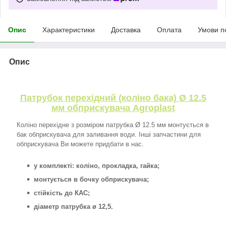
Опис
Характеристики
Доставка
Оплата
Умови п
Опис
Патрубок перехідний (коліно бака) Ø 12.5
мм обприскувача Agroplast
Коліно перехідне з розміром патрубка Ø 12.5 мм монтується в
бак обприскувача для заливання води. Інші запчастини для
обприскувача Ви можете придбати в нас.
у комплекті: коліно, прокладка, гайка;
монтується в бочку обприскувача;
стійкість до КАС;
діаметр патрубка ø 12,5.