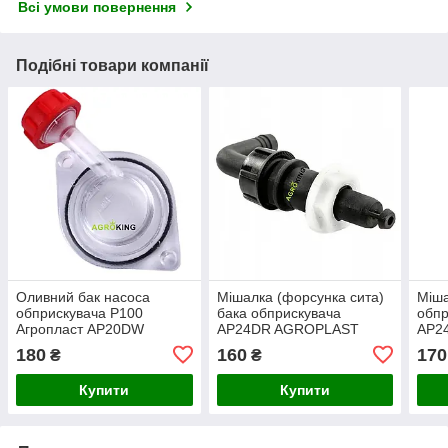
Всі умови повернення
Подібні товари компанії
Оливний бак насоса
Мішалка (форсунка сита)
Міша
обприскувача P100
бака обприскувача
обпр
Агропласт AP20DW
AP24DR AGROPLAST
AP2
Agroplast
180
160
170
₴
₴
Купити
Купити