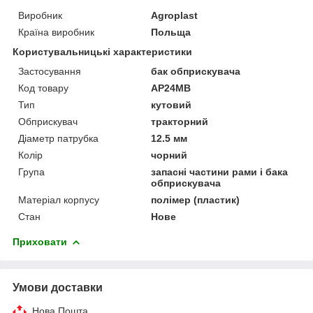
Виробник
Agroplast
Країна виробник
Польща
Користувальницькі характеристики
Застосування
бак обприскувача
Код товару
AP24MB
Тип
кутовий
Обприскувач
тракторний
Діаметр патрубка
12.5 мм
Колір
чорний
Група
запасні частини рами і бака
обприскувача
Матеріал корпусу
полімер (пластик)
Стан
Нове
Приховати
Умови доставки
Нова Пошта