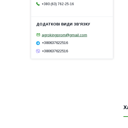
+380 (63) 762-25-16
agrokingprom@gmail.com
+380637622516
+380637622516
Х