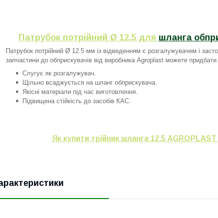
Патрубок потрійний Ø 12.5 для
шланга обпр
Патрубок потрійний Ø 12.5 мм із відведенням є розгалужувачем і засто
запчастини до обприскувачів від виробника Agroplast можете придбати 
Слугує як розгалужувач.
Щільно всаджується на шланг обприскувача.
Якісні матеріали під час виготовлення.
Підвищена стійкість до засобів КАС.
Як купити трійник шланга 12.5 AGROPLAST 
арактеристики