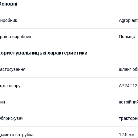
Основні
иробник
Agroplast
раїна виробник
Польща
Користувальницькі характеристики
астосування
шланг об
од товару
AP24T12
ип
потрійни
бприскувач
тракторн
іаметр патрубка
12.5 мм