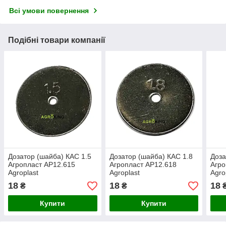
Всі умови повернення
Подібні товари компанії
Дозатор (шайба) КАС 1.5
Дозатор (шайба) КАС 1.8
Доза
Агропласт AP12.615
Агропласт AP12.618
Агро
Agroplast
Agroplast
Agro
18
18
18
₴
₴
Купити
Купити