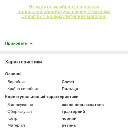
Як купити мембрану насоса на
польський обприскувач бічну 116х14 мм
Comet 07 у нашому інтернет-магазині
Приховати
Характеристики
Основні
Виробник
Comet
Країна виробник
Польща
Користувальницькі характеристики
Застосування
насос опрысквателя
Обприскувач
тракторний
Колір
чорний
Матеріал
резина