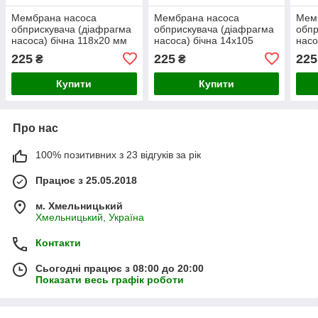
Мембрана насоса
Мембрана насоса
Мем
обприскувача (діафрагма
обприскувача (діафрагма
обпр
насоса) бічна 118х20 мм
насоса) бічна 14х105
насо
HARDI
Bertolini 23а
мм 
225
225
225
₴
₴
Купити
Купити
Про нас
100% позитивних з 23 відгуків за рік
Працює з 25.05.2018
м. Хмельницький
Хмельницький, Україна
Контакти
Сьогодні працює з 08:00 до 20:00
Показати весь графік роботи