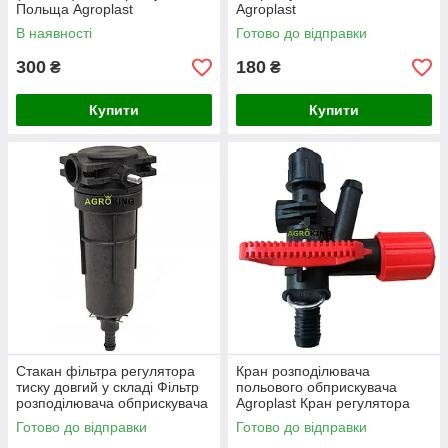
Польща Agroplast
Agroplast
В наявності
Готово до відправки
300
180
₴
₴
Купити
Купити
Стакан фільтра регулятора
Кран розподілювача
тиску довгий у складі Фільтр
польового обприскувача
розподілювача обприскувача
Agroplast Кран регулятора
в зборі Агропласт
тиску обприскувача
Готово до відправки
Готово до відправки
Агропласт