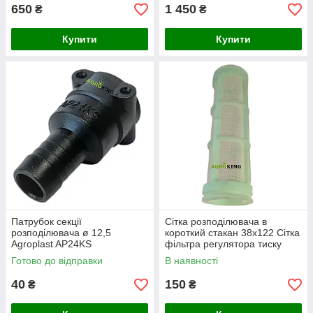
650
1 450
₴
₴
Купити
Купити
Патрубок секції
Сітка розподілювача в
розподілювача ø 12,5
короткий стакан 38х122 Сітка
Agroplast AP24KS
фільтра регулятора тиску
розподілювача обприскувача
Готово до відправки
В наявності
40
150
₴
₴