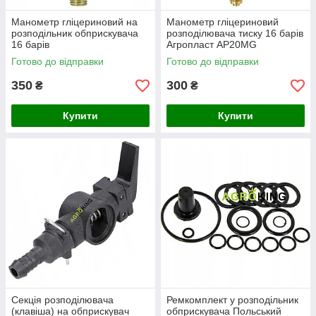
Манометр гліцериновий на
Манометр гліцериновий
розподільник обприскувача
розподілювача тиску 16 барів
16 барів
Агропласт AP20MG
AGROPLAST
Готово до відправки
Готово до відправки
350
300
₴
₴
Купити
Купити
Секція розподілювача
Ремкомплект у розподільник
(клавіша) на обприскувач
обприскувача Польський