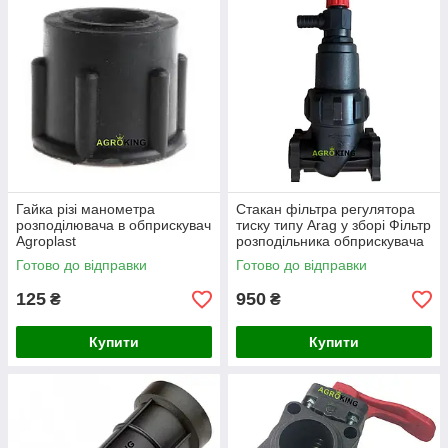
Гайка різі манометра
Стакан фільтра регулятора
розподілювача в обприскувач
тиску типу Arag у зборі Фільтр
Agroplast
розподільника обприскувача
в зборі Араг
Готово до відправки
Готово до відправки
125
950
₴
₴
Купити
Купити