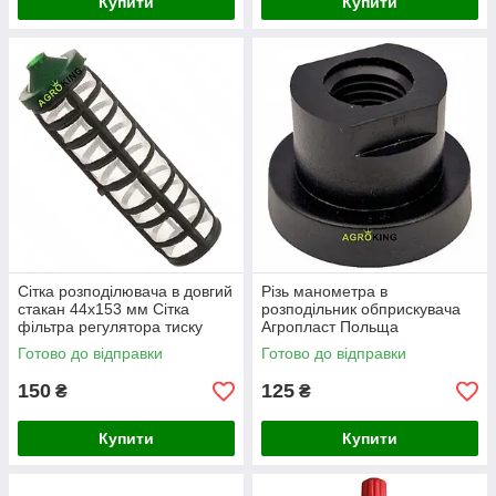
Купити
Купити
Сітка розподілювача в довгий
Різь манометра в
стакан 44х153 мм Сітка
розподільник обприскувача
фільтра регулятора тиску
Агропласт Польща
розподілювача обприскувача
Готово до відправки
Готово до відправки
150
125
₴
₴
Купити
Купити