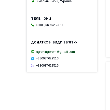
Хмельницький, Україна
+380 (63) 762-25-16
agrokingprom@gmail.com
+380637622516
+380637622516