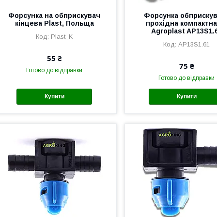
Форсунка на обприскувач
Форсунка обприску
кінцева Plast, Польща
прохідна компактна
Agroplast AP13S1.
Plast_K
AP13S1.61
55 ₴
75 ₴
Готово до відправки
Готово до відправки
Купити
Купити