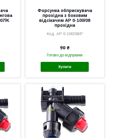
вача
Форсунка обприскувача
нгова
прохідна з боковим
07/K
відсікачем AP 0-100/08
прохідна
AP 0-100/08/P
90 ₴
Готово до відправки
Купити