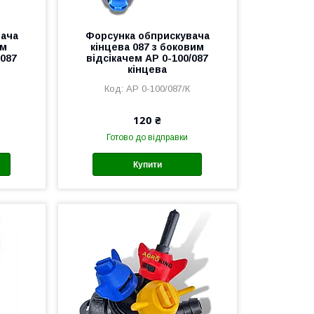
вача
Форсунка обприскувача
им
кінцева 087 з боковим
/087
відсікачем AP 0-100/087
кінцева
AP 0-100/087/К
120 ₴
Готово до відправки
Купити