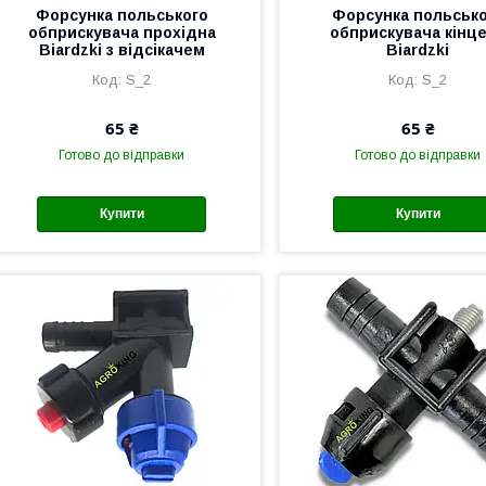
Форсунка польського
Форсунка польськ
обприскувача прохідна
обприскувача кінц
Biardzki з відсікачем
Biardzki
S_2
S_2
65 ₴
65 ₴
Готово до відправки
Готово до відправки
Купити
Купити