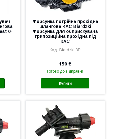
увач
Форсунка потрійна прохідна
нгова
шлангова KAC Biardzki
ast 0-
Форсунка для обприскувача
трипозиційна прохідна під
КАС
Biardzki 3P
150 ₴
Готово до відправки
Купити