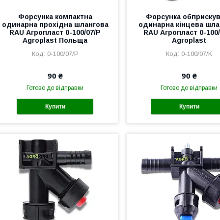
Форсунка компактна
Форсунка обприску
одинарна прохідна шлангова
одинарна кінцева шла
RAU Агропласт 0-100/07/P
RAU Агропласт 0-100/
Agroplast Польща
Agroplast
0-100/07/P
0-100/07/K
90 ₴
90 ₴
Готово до відправки
Готово до відправки
Купити
Купити