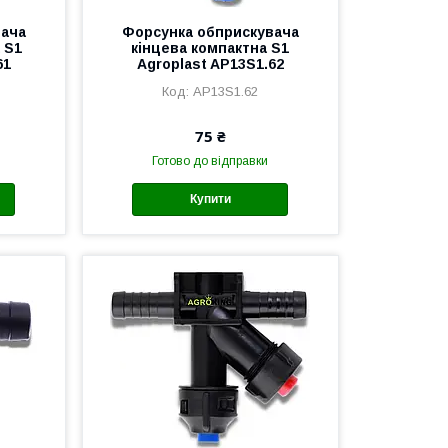
вача
Форсунка обприскувача
 S1
кінцева компактна S1
61
Agroplast AP13S1.62
AP13S1.62
75 ₴
Готово до відправки
Купити