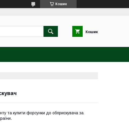
Кошик
Кошик
скувач
нту та купити форсунки до обприскувача за
раїни.